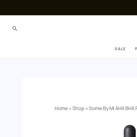
Skip
to
content
Search
SALE
Home
»
Shop
»
Some By Mi AHA BHA 