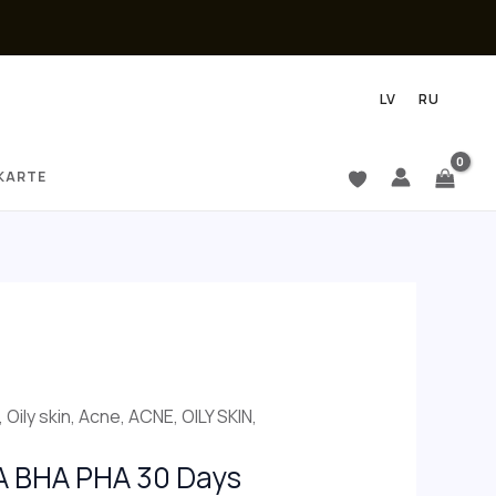
LV
RU
KARTE
urrent
,
Oily skin
,
Acne
,
ACNE, OILY SKIN
,
rice
A BHA PHA 30 Days
: