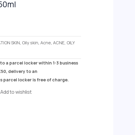
 50ml
18.00.
TION SKIN
,
Oily skin
,
Acne
,
ACNE, OILY
to a parcel locker within 1-3 business
50, delivery to an
 parcel locker is free of charge.
Add to wishlist