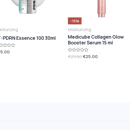
-15%
isturizing
Moisturizing
Medicube Collagen Glow
-PDRN Essence 100 30ml
Booster Serum 15 ml
45.00
ted
€
29.50
€
25.00
Rated
t
0
out
of
5