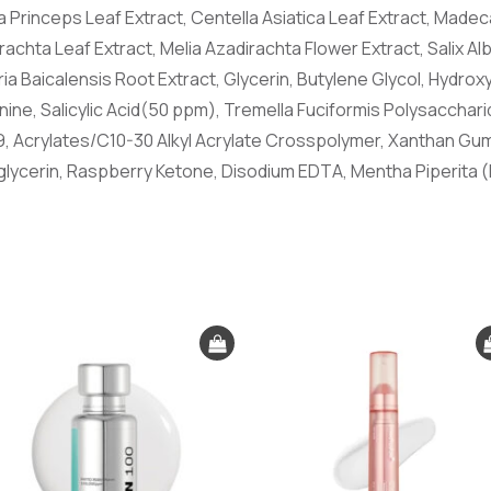
a Princeps Leaf Extract, Centella Asiatica Leaf Extract, Mad
irachta Leaf Extract, Melia Azadirachta Flower Extract, Salix Al
ria Baicalensis Root Extract, Glycerin, Butylene Glycol, Hydroxy
ine, Salicylic Acid(50 ppm), Tremella Fuciformis Polysacchari
9, Acrylates/C10-30 Alkyl Acrylate Crosspolymer, Xanthan Gum,
lglycerin, Raspberry Ketone, Disodium EDTA, Mentha Piperita 
Original
Current
price
price
was:
is:
€29.50.
€25.00.