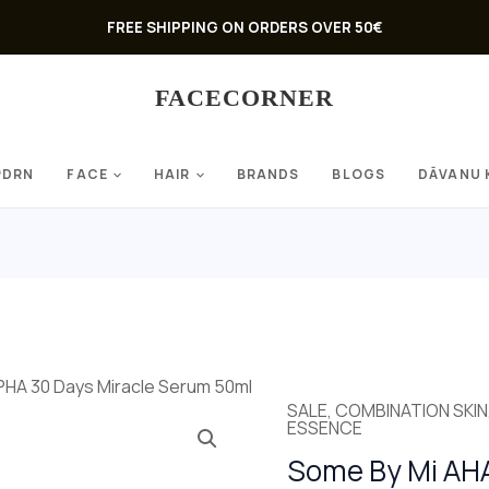
FREE SHIPPING ON ORDERS OVER 50€
FACECORNER
PDRN
FACE
HAIR
BRANDS
BLOGS
DĀVANU 
PHA 30 Days Miracle Serum 50ml
Original
C
SALE
,
COMBINATION SKIN
ESSENCE
price
p
Some By Mi AH
was:
is