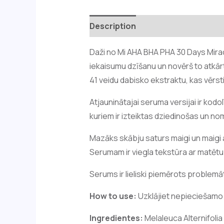
Description
Reviews (0)
Daži no Mi AHA BHA PHA 30 Days Mira
iekaisumu dzīšanu un novērš to atkā
41 veidu dabisko ekstraktu, kas vērs
Atjauninātajai seruma versijai ir kod
kuriem ir izteiktas dziedinošas un no
Mazāks skābju saturs maigi un maigi a
Serumam ir viegla tekstūra ar matētu
Serums ir lieliski piemērots problemāti
How to use:
Uzklājiet nepieciešamo
Ingredientes:
Melaleuca Alternifoli