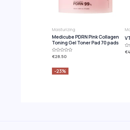
Moisturizing
Mo
Medicube PDRN Pink Collagen
VT
Toning Gel Toner Pad 70 pads
€
Ra
0
€
28.50
Rated
ou
0
of
out
5
of
-23%
5