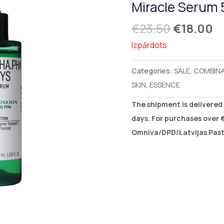
Miracle Serum
€23.50.
€
€
23.50
€
18.00
Izpārdots
Categories:
SALE
,
COMBINA
SKIN
,
ESSENCE
The shipment is delivered 
days. For purchases over €
Omniva/DPD/Latvijas Pasts