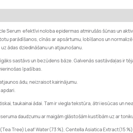
cle Serum efektīvi noloba epidermas atmirušās šūnas un aktiv
rtotu parādīšanos, cīnās ar apsārtumu, lobīšanos un normali
ti uz ādas dziedināšanu un atjaunošanu.
olīgāks sastāvs un bezūdens bāze. Galvenās sastāvdaļas ir tēja
mierinošas īpašības.
tjaunos ādu, neizraisot kairinājumu.
 apdari.
skai, taukainai ādai. Tam ir viegla tekstūra, ātri iesūcas un ne
 seruma daudzumu ar maigām glāstošām kustībām uz ar toniku
a (Tea Tree) Leaf Water(73 %), Centella Asiatica Extract(15 %)