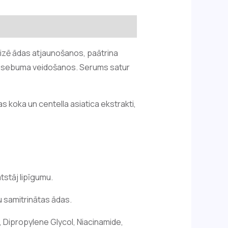
izē ādas atjaunošanos, paātrina
zē sebuma veidošanos. Serums satur
s koka un centella asiatica ekstrakti,
atstāj lipīgumu.
 samitrinātas ādas.
, Dipropylene Glycol, Niacinamide,