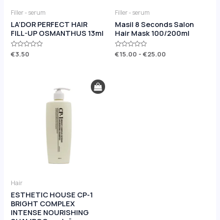
Filler - serum
Filler - serum
LA’DOR PERFECT HAIR
Masil 8 Seconds Salon
FILL-UP OSMANTHUS 13ml
Hair Mask 100/200ml
Rated
€
3.50
Rated
€
15.00
-
€
25.00
0
0
out
out
of
of
5
5
Hair
ESTHETIC HOUSE CP-1
BRIGHT COMPLEX
INTENSE NOURISHING