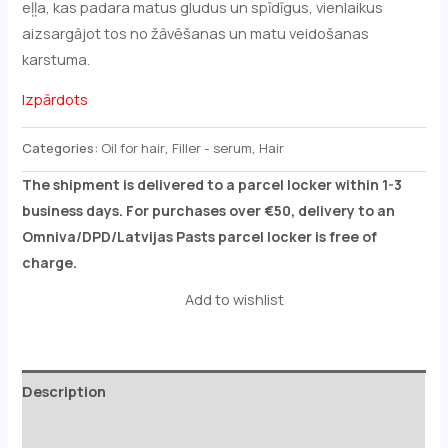
eļļa, kas padara matus gludus un spīdīgus, vienlaikus
aizsargājot tos no žāvēšanas un matu veidošanas
karstuma.
Izpārdots
Categories:
Oil for hair
,
Filler - serum
,
Hair
The shipment is delivered to a parcel locker within 1-3
business days. For purchases over €50, delivery to an
Omniva/DPD/Latvijas Pasts parcel locker is free of
charge.
Add to wishlist
Description
Reviews (0)