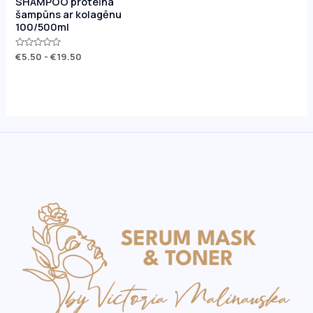
SHAMPOO proteīna
šampūns ar kolagēnu
100/500ml
Rated
€
5.50
-
€
19.50
0
out
of
5