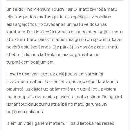
Shiseido Fino Premium Touch Hair Oil ir atdzīvinoša matu
eļļa, kas padara matus gludus un spīdīgus, vienlaikus
aizsargājot tos no žāvēšanas un matu veidošanas
karstuma. Dziļi iesūcošā formula atjauno stipri bojātu matu
struktūru, baro, piešķir matiem maigumu un spīdumu, kā arī
novērš galu šķelšanos. Eļļa pārklāj un noslēdz katru matu
stiebru, izlīdzina kutikulu un aizsargā matus no
turpmākiem bojājumiem.
How to use:
var lietot uz daļēji sausiem vai pilnīgi
izžāvētiem matiem. Uzņemiet vajadzīgo eļļas daudzumu
plaukstā, uzklājiet uz abām rokām un uzklājiet uz visiem
matiem, īpašu uzmanību pievēršot matu galiem. Pielāgojiet
izmantoto daudzumu atkarībā no matu garuma un
bojājumu pakāpes.
Īsiem un vidēji gariem matiem: 1 līdz 2 lietošanas reizes