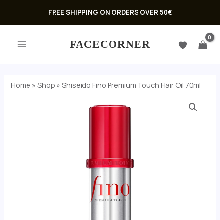
Skip
FREE SHIPPING ON ORDERS OVER 50€
to
MAIN
content
FACECORNER
MENU
Home
»
Shop
»
Shiseido Fino Premium Touch Hair Oil 70ml
U
GLE
U
GLE