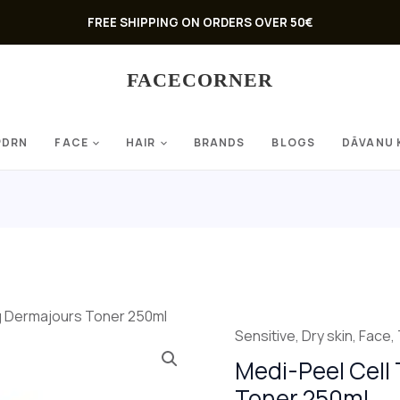
FREE SHIPPING ON ORDERS OVER 50€
FACECORNER
PDRN
FACE
HAIR
BRANDS
BLOGS
DĀVANU 
g Dermajours Toner 250ml
Sensitive
,
Dry skin
,
Face
,
Medi-Peel Cell
Toner 250ml