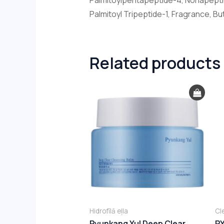
Palmitoyl Tripeptide-1, Fragrance, Bu
Related products
Hidrofīlā eļla
Cl
Pyunkang Yul Deep Clear
P