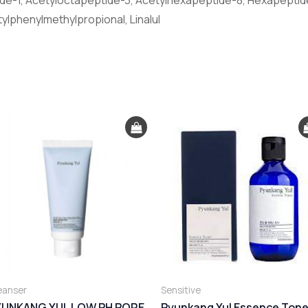
tylphenylmethylpropional, Linalul
eanser
Sensitive
YUNKANG YUL LOW PH PORE
Pyunkang Yul Essence Tone