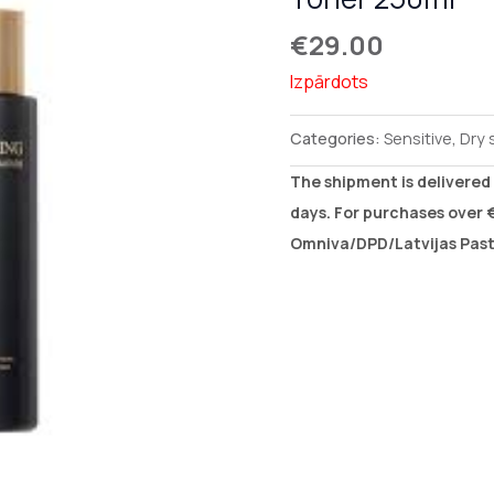
€
29.00
Izpārdots
Categories:
Sensitive
,
Dry 
The shipment is delivered 
days. For purchases over €
Omniva/DPD/Latvijas Pasts