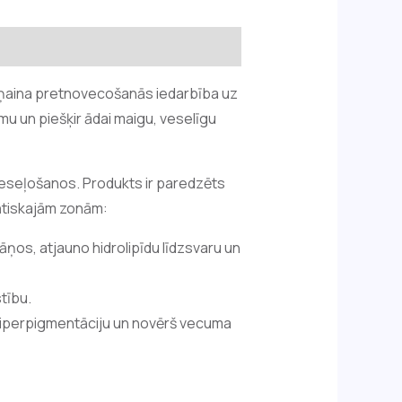
tņaina pretnovecošanās iedarbība uz
mu un piešķir ādai maigu, veselīgu
veseļošanos. Produkts ir paredzēts
ātiskajām zonām:
āņos, atjauno hidrolipīdu līdzsvaru un
tību.
 hiperpigmentāciju un novērš vecuma