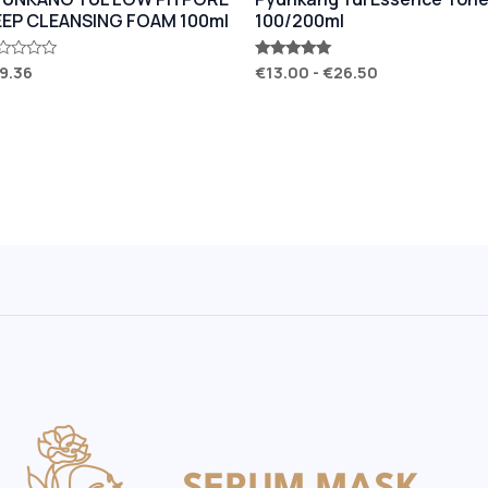
EEP CLEANSING FOAM 100ml
100/200ml
9.36
€
13.00
-
€
26.50
ted
Rated
5.00
t
out of 5