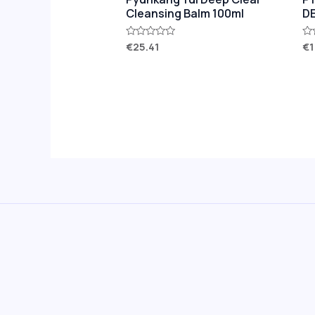
Cleansing Balm 100ml
D
€
25.41
€
1
Rated
Ra
0
0
out
ou
of
of
5
5