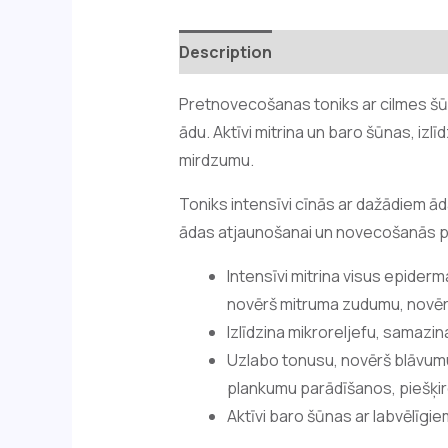
Description
Reviews (0)
Pretnovecošanas toniks ar cilmes š
ādu. Aktīvi mitrina un baro šūnas, iz
mirdzumu.
Toniks intensīvi cīnās ar dažādiem 
ādas atjaunošanai un novecošanās pr
Intensīvi mitrina visus epiderm
novērš mitruma zudumu, novērš
Izlīdzina mikroreljefu, samazi
Uzlabo tonusu, novērš blāvumu
plankumu parādīšanos, piešķir
Aktīvi baro šūnas ar labvēlīgi