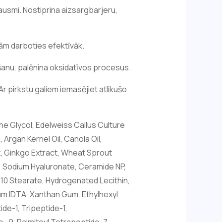
ausmi. Nostiprina aizsargbarjeru,
 tām darboties efektīvāk.
šanu, palēnina oksidatīvos procesus.
Ar pirkstu galiem iemasējiet atlikušo
ene Glycol, Edelweiss Callus Culture
Argan Kernel Oil, Canola Oil,
ct, Ginkgo Extract, Wheat Sprout
t, Sodium Hyaluronate, Ceramide NP,
-10 Stearate, Hydrogenated Lecithin,
ium IDTA, Xanthan Gum, Ethylhexyl
de-1, Tripeptide-1,
 9, Palmitoyl Tetrapeptide-7,