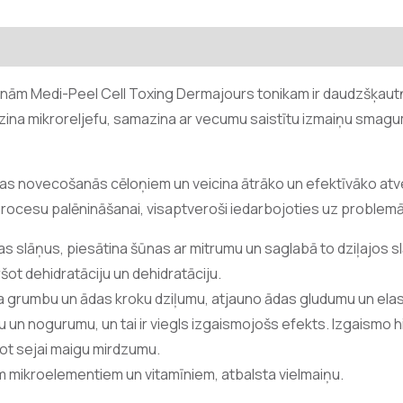
ūnām Medi-Peel Cell Toxing Dermajours tonikam ir daudzšķau
līdzina mikroreljefu, samazina ar vecumu saistītu izmaiņu smagu
ādas novecošanās cēloņiem un veicina ātrāko un efektīvāko at
ocesu palēnināšanai, visaptveroši iedarbojoties uz problem
as slāņus, piesātina šūnas ar mitrumu un saglabā to dziļajos sl
ot dehidratāciju un dehidratāciju.
na grumbu un ādas kroku dziļumu, atjauno ādas gludumu un elas
 un nogurumu, un tai ir viegls izgaismojošs efekts. Izgaismo
ot sejai maigu mirdzumu.
em mikroelementiem un vitamīniem, atbalsta vielmaiņu.