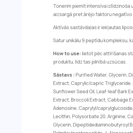
Tonerim piemīt intensīva izlīdzinoša
aizsargā pret ārējo faktoru negatīvo 
Aktīvās sastāvdaļas ir iekļautas lipos
Satur unikālu 9 peptīdu kompleksu, k
How to use:
lietot pēc attīrīšanas st
produktu, līdz tas pilnībā uzsūcas.
Sāstavs :
Purified Water, Glycerin, D
Extract, Caprylic/capric Triglyceride
Sunflower Seed Oil, Leaf-leaf Bark Ex
Extract, Broccoli Extract, Cabbage E
Adenosine, Caprylyl/caprylglucoside,
Lecithin, Polysorbate 20, Arginine, 
Glycerin, Dipeptidediaminobutyroyl B
Palmitoylpentapeptide-4, Nonapeptid