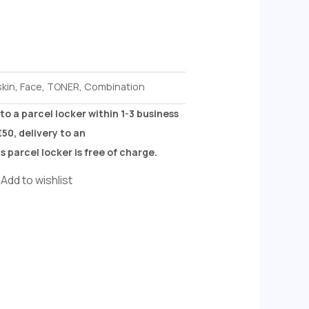
skin
,
Face
,
TONER
,
Combination
to a parcel locker within 1-3 business
50, delivery to an
 parcel locker is free of charge.
Add to wishlist