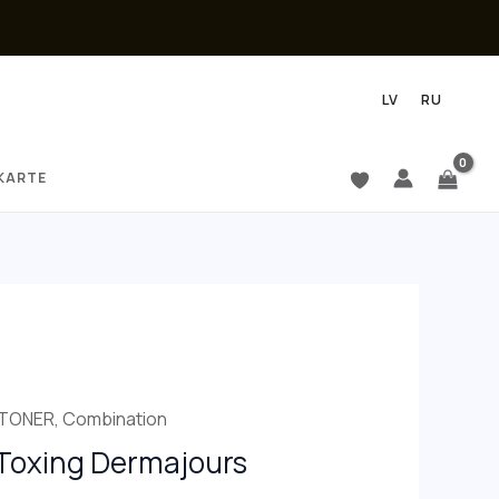
LV
RU
KARTE
TONER
,
Combination
 Toxing Dermajours