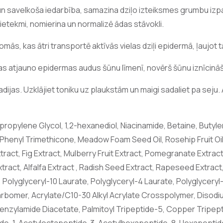
 un savelkoša iedarbība, samazina dziļo izteiksmes grumbu izp
ietekmi, nomierina un normalizē ādas stāvokli.
omās, kas ātri transportē aktīvās vielas dziļi epidermā, ļaujot
as atjauno epidermas audus šūnu līmenī, novērš šūnu iznīcinā
adijas. Uzklājiet toniku uz plaukstām un maigi sadaliet pa seju. 
ipropylene Glycol, 1,2-hexanediol, Niacinamide, Betaine, Butyl
, Phenyl Trimethicone, Meadow Foam Seed Oil, Rosehip Fruit Oil, 
tract, Fig Extract, Mulberry Fruit Extract, Pomegranate Extra
xtract, Alfalfa Extract , Radish Seed Extract, Rapeseed Extrac
 Polyglyceryl-10 Laurate, Polyglyceryl-4 Laurate, Polyglyceryl
Carbomer, Acrylate/C10-30 Alkyl Acrylate Crosspolymer, Disod
enzylamide Diacetate, Palmitoyl Tripeptide-5, Copper Tripepti
e-1, Acetyloctapeptide-3, Acetylhexapeptide-8, Hexapeptide-