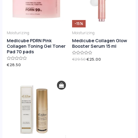
-15%
Moisturizing
Moisturizing
Medicube PDRN Pink
Medicube Collagen Glow
Collagen Toning Gel Toner
Booster Serum 15 ml
Pad 70 pads
Rated
€
29.50
€
25.00
0
Rated
€
28.50
out
0
of
out
5
of
5