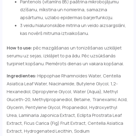
Pantenols (vitamīns B5) paātrina mikrobojājumu
dzīšanu, mīkstina un nomierina, samazina
apsārtumu, uzlabo epidermas barjerfunkciju.
3 veidu hialuronskābe mitrina un veido aizsargslāni,
kas novērš mitruma iztvaikošanu.
How to use:
pēc mazgāšanas un tonizēšanas uzklājiet
serumu uz sejas, izklājiet to pa ādu. Pēc uzsūkšanās
turpiniet kopšanu. Piemērots dienas un vakara kopšanai.
Ingredientes:
Hippophae Rhamnoides Water, Centella
Asiatica Leaf Water, Niacinamide, Butylene Glycol, 1,2-
Hexanediol, Dipropylene Glycol, Water (Aqua), Methyl
Gluceth-20, Methylpropanediol, Betaine, Tranexamic Acid,
Glycerin, Pentylene Glycol, Propanediol, Hydroxyethyl
Urea, Laminaria Japonica Extract, Eclipta Prostrata Leaf
Extract, Ficus Carica (Fig) Fruit Extract, Centella Asiatica
Extract, Hydrogenated Lecithin, Sodium