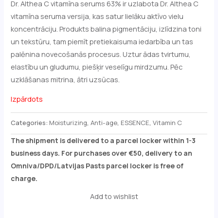
Dr. Althea C vitamīna serums 63% ir uzlabota Dr. Althea C
vitamīna seruma versija, kas satur lielāku aktīvo vielu
koncentrāciju. Produkts balina pigmentāciju, izlīdzina toni
un tekstūru, tam piemīt pretiekaisuma iedarbība un tas
palēnina novecošanās procesus. Uztur ādas tvirtumu,
elastību un gludumu, piešķir veselīgu mirdzumu. Pēc
uzklāšanas mitrina, ātri uzsūcas.
Izpārdots
Categories:
Moisturizing
,
Anti-age
,
ESSENCE
,
Vitamin C
The shipment is delivered to a parcel locker within 1-3
business days. For purchases over €50, delivery to an
Omniva/DPD/Latvijas Pasts parcel locker is free of
charge.
Add to wishlist