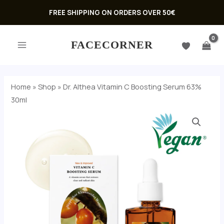
Skip
FREE SHIPPING ON ORDERS OVER 50€
to
MAIN
content
FACECORNER
MENU
Home
»
Shop
»
Dr. Althea Vitamin C Boosting Serum 63%
30ml
U
GLE
U
GLE