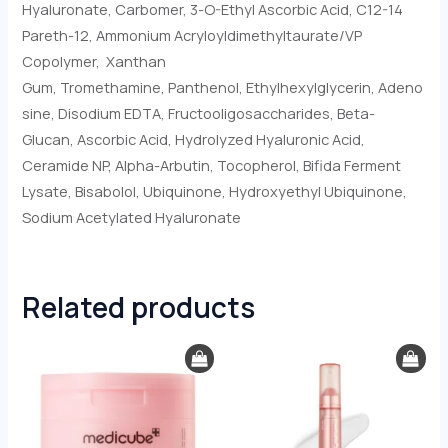
Hyaluronate, Carbomer, 3-O-Ethyl Ascorbic Acid, C12-14
Pareth-12, Ammonium Acryloyldimethyltaurate/VP
Copolymer, Xanthan
Gum, Tromethamine, Panthenol, Ethylhexylglycerin, Adeno
sine, Disodium EDTA, Fructooligosaccharides, Beta-
Glucan, Ascorbic Acid, Hydrolyzed Hyaluronic Acid,
Ceramide NP, Alpha-Arbutin, Tocopherol, Bifida Ferment
Lysate, Bisabolol, Ubiquinone, Hydroxyethyl Ubiquinone,
Sodium Acetylated Hyaluronate
Related products
Original
Current
price
price
was:
is:
€29.50.
€25.00.