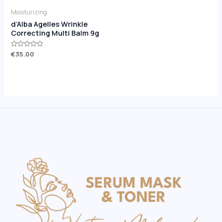
Moisturizing
d’Alba Agelles Wrinkle
Correcting Multi Balm 9g
Rated
€
35.00
0
out
of
5