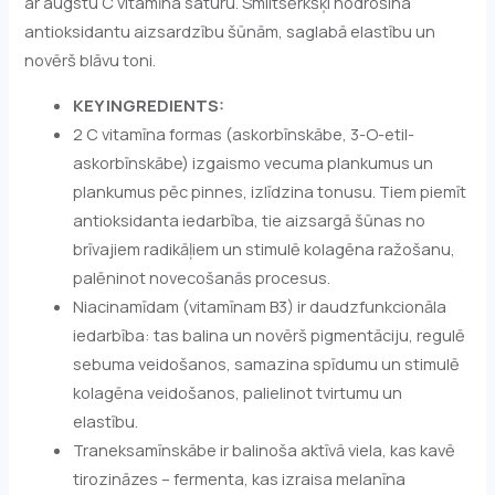
ar augstu C vitamīna saturu. Smiltsērkšķi nodrošina
antioksidantu aizsardzību šūnām, saglabā elastību un
novērš blāvu toni.
KEY INGREDIENTS:
2 C vitamīna formas (askorbīnskābe, 3-O-etil-
askorbīnskābe) izgaismo vecuma plankumus un
plankumus pēc pinnes, izlīdzina tonusu. Tiem piemīt
antioksidanta iedarbība, tie aizsargā šūnas no
brīvajiem radikāļiem un stimulē kolagēna ražošanu,
palēninot novecošanās procesus.
Niacinamīdam (vitamīnam B3) ir daudzfunkcionāla
iedarbība: tas balina un novērš pigmentāciju, regulē
sebuma veidošanos, samazina spīdumu un stimulē
kolagēna veidošanos, palielinot tvirtumu un
elastību.
Traneksamīnskābe ir balinoša aktīvā viela, kas kavē
tirozināzes – fermenta, kas izraisa melanīna