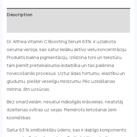
Description
Reviews (0)
Dr. Althea Vitamin C Boosting Serum 63% ir uzlabota
seruma versija, kas satur lielāku aktīvo vielu koncentrāciju.
Produkts balina pigmentāciju, izlīdzina toni un tekstūru,
tam piemīt pretiekaisuma iedarbība un tas palēnina
novecošanās procesus. Uztur ādas tvirtumu, elastību un
gludumu, piešķir veselīgu mirdzumu. Pēc uzklāšanas
mitrina, ātri uzsūcas.
Bez smaržvielām, nesatur mākslīgās krāsvielas, neatstāj
dzeltenas svītras uz sejas. Piemērots lietošanai zem
kosmētikas.
Satur 63 % smiltsērkšķu ūdens, kas ir dabīgs komponents