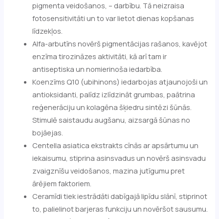
pigmenta veidošanos, – darbību. Tā neizraisa
fotosensitivitāti un to var lietot dienas kopšanas
līdzekļos.
Alfa-arbutīns novērš pigmentācijas rašanos, kavējot
enzīma tirozināzes aktivitāti, kā arī tam ir
antiseptiska un nomierinoša iedarbība.
Koenzīms Q10 (ubihinons) iedarbojas atjaunojoši un
antioksidanti, palīdz izlīdzināt grumbas, paātrina
reģenerāciju un kolagēna šķiedru sintēzi šūnās.
Stimulē saistaudu augšanu, aizsargā šūnas no
bojāejas.
Centella asiatica ekstrakts cīnās ar apsārtumu un
iekaisumu, stiprina asinsvadus un novērš asinsvadu
zvaigznīšu veidošanos, mazina jutīgumu pret
ārējiem faktoriem.
Ceramīdi tiek iestrādāti dabīgajā lipīdu slānī, stiprinot
to, palielinot barjeras funkciju un novēršot sausumu.