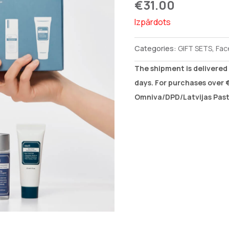
€
31.00
Izpārdots
Categories:
GIFT SETS
,
Fac
The shipment is delivered 
days. For purchases over €
Omniva/DPD/Latvijas Pasts