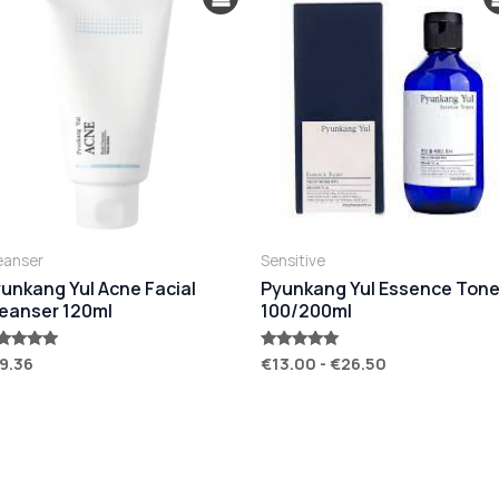
eanser
Sensitive
unkang Yul Acne Facial
Pyunkang Yul Essence Tone
eanser 120ml
100/200ml
9.36
€
13.00
-
€
26.50
ted
Rated
00
5.00
t of 5
out of 5