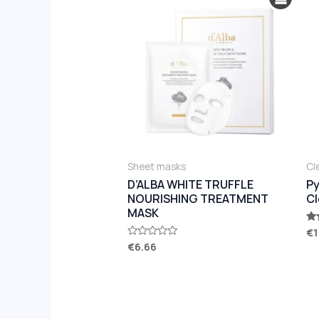
Sheet masks
Cl
D’ALBA WHITE TRUFFLE
Py
NOURISHING TREATMENT
Cl
MASK
€
1
Ra
5.
€
6.66
Rated
ou
0
out
of
5