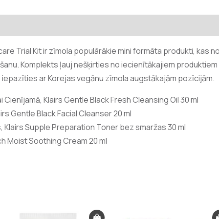
care Trial Kit ir zīmola populārākie mini formāta produkti, kas 
nāšanu. Komplekts ļauj nešķirties no iecienītākajiem produktiem
s, kā iepazīties ar Korejas vegānu zīmola augstākajām pozīcijām.
 Cienījamā, Klairs Gentle Black Fresh Cleansing Oil 30 ml
irs Gentle Black Facial Cleanser 20 ml
s, Klairs Supple Preparation Toner bez smaržas 30 ml
ich Moist Soothing Cream 20 ml