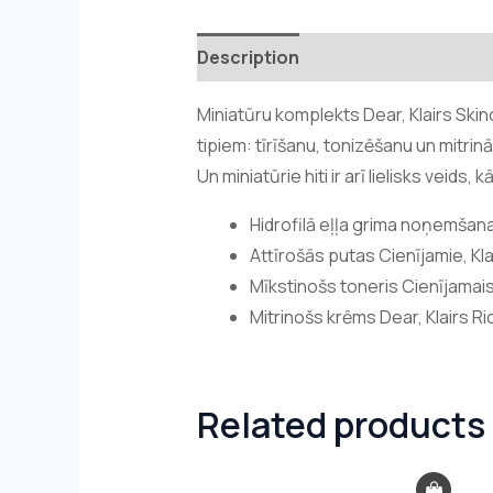
Description
Reviews (0)
Miniatūru komplekts Dear, Klairs Skin
tipiem: tīrīšanu, tonizēšanu un mitri
Un miniatūrie hiti ir arī lielisks veid
Hidrofilā eļļa grima noņemšanai
Attīrošās putas Cienījamie, Kla
Mīkstinošs toneris Cienījamai
Mitrinošs krēms Dear, Klairs R
Related products