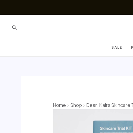
Skip
to
content
Search
SALE
Home
»
Shop
»
Dear, Klairs Skincare Tr