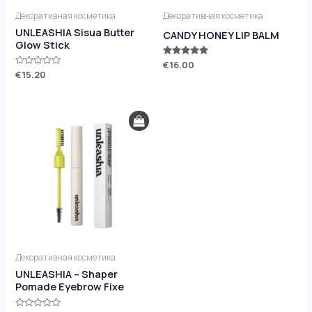
Декоративная косметика
Декоративная косметика
UNLEASHIA Sisua Butter
CANDY HONEY LIP BALM
Glow Stick
Оценка
€
16.00
5.00
Оценка
€
15.20
из 5
0
из
5
Декоративная косметика
UNLEASHIA – Shaper
Pomade Eyebrow Fixe