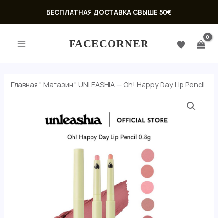
Перейти
БЕСПЛАТНАЯ ДОСТАВКА СВЫШЕ 50€
к
ГЛАВНОЕ
содержимому
FACECORNER
МЕНЮ
Главная
"
Магазин
"
UNLEASHIA — Oh! Happy Day Lip Pencil
Количество
товара
UNLEASHIA
-
Oh!
ЕКЛЮЧАТЕЛЬ
Happy
Ю
Day
ЕКЛЮЧАТЕЛЬ
Lip
Pencil
Ю