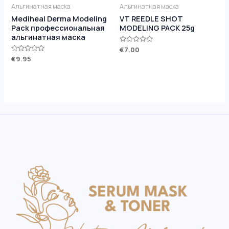
Альгинатная маска
Альгинатная маска
Mediheal Derma Modeling
VT REEDLE SHOT
Pack профессиональная
MODELING PACK 25g
альгинатная маска
Оценка
€
7.00
0
Оценка
€
9.95
из
0
5
из
5