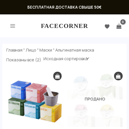
Перейти
БЕСПЛАТНАЯ ДОСТАВКА СВЫШЕ 50€
к
ГЛАВНОЕ
содержимому
FACECORNER
МЕНЮ
Главная
"
Лицо
"
Маски
"
Альгинатная маска
Показаны все (2)
ЕКЛЮЧАТЕЛЬ
ПРОДАНО
Ю
ЕКЛЮЧАТЕЛЬ
Ю