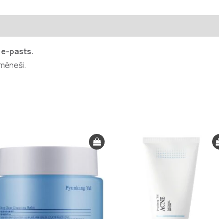
)
 e-pasts.
 mēneši.