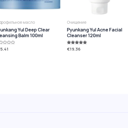
дрофильное масло
Очищение
unkang Yul Deep Clear
Pyunkang Yul Acne Facial
eansing Balm 100ml
Cleanser 120ml
5.41
€
19.36
енка
Оценка
5.00
из 5