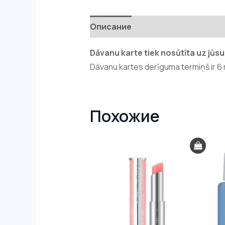
Описание
Детали
Отзывы (0
Dāvanu karte tiek nosūtīta uz jūsu
Dāvanu kartes derīguma termiņš ir 6
Похожие