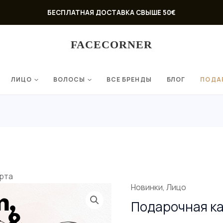
БЕСПЛАТНАЯ ДОСТАВКА СВЫШЕ 50€
FACECORNER
ЛИЦО
ВОЛОСЫ
ВСЕ БРЕНДЫ
БЛОГ
ПОДА
рта
Новинки
,
Лицо
Количество
Подарочная к
товара
Dāvanu