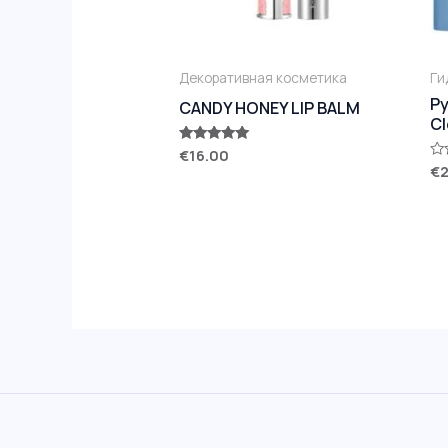
Декоративная косметика
Ги
Py
CANDY HONEY LIP BALM
Cl
€
16.00
Оценка
5.00
€
2
Оц
из 5
0
из
5