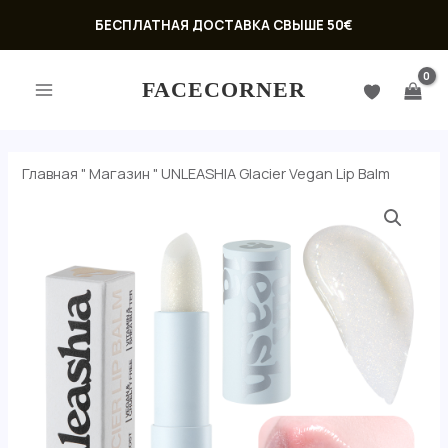
Перейти
БЕСПЛАТНАЯ ДОСТАВКА СВЫШЕ 50€
к
ГЛАВНОЕ
содержимому
FACECORNER
МЕНЮ
Главная
"
Магазин
"
UNLEASHIA Glacier Vegan Lip Balm
Количество
товара
UNLEASHIA
Glacier
Vegan
ЕКЛЮЧАТЕЛЬ
Lip
Ю
Balm
ЕКЛЮЧАТЕЛЬ
Ю