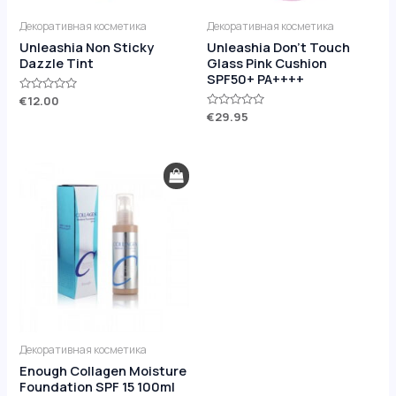
Декоративная косметика
Декоративная косметика
Unleashia Non Sticky
Unleashia Don’t Touch
Dazzle Tint
Glass Pink Cushion
SPF50+ PA++++
Оценка
€
12.00
0
Оценка
€
29.95
из
0
5
из
5
Декоративная косметика
Enough Collagen Moisture
Foundation SPF 15 100ml