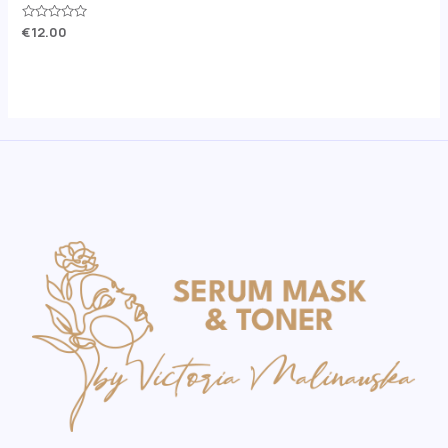
Оценка
€
12.00
0
из
5