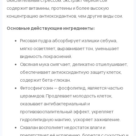
содержит витамины, протеины и более высокую
концентрацию антиоксидантнов, чем другие виды сои.
Основные действующие ингредиенты:
Рисовая пудра абсорбирует излишки себума,
мягко осветляет, выравнивает тон, уменьшает
видимость покраснений.
Овсяная мука смягчает, деликатно отшелушивает,
обеспечивает антиоксидантную защиту клеток,
содержит бета-глюкан.
Фитосфингозин — фосфолипид, является частью
церамидов. Продлевает молодость клеток,
оказывает антибактериальный и
противовоспалительный эффект, укрепляет
гидролипидную мантию, ускоряет заживление.
Сквалан восполняет недостаток влаги и
препятствует её испарению, борется с сухостью и