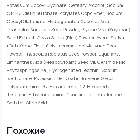
Potassium Cocoyl Glycinate, Cetearyl Alcohol , Sodium
C14-16 Olefin Sulfonate, Acrylates Copolymer, Sodium
Cocoyl Glutamate, Hydrogenated Coconut Acid,
Phaseolus Angularis Seed Powder, Glycine Max (Soybean)
Seed Extract, Oryza Sativa (Rice) Powder, Avena Sativa
(Oat) Kernel Flour, Coix Lacryma-Jobi Ma-yuen Seed
Powder, Phaseolus Radiatus Seed Powder, Squalane,
Limnanthes Alba (Meadowfoam) Seed Oil, Ceramide NP,
Phytosphingosine , Hydrogenated Lecithin , Sodium
Isethionate, Potassium Benzoate, Butylene Glycol ,
Polyquaternium-67, Hexadecene, 1,2-Hexanediol,
Trisodium Ethylenediamine Disuccinate, Tetradecene,
Sorbitol, Citric Acid
Похожие