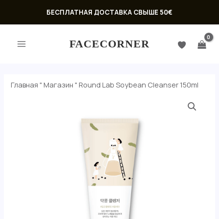
Перейти
БЕСПЛАТНАЯ ДОСТАВКА СВЫШЕ 50€
к
ГЛАВНОЕ
содержимому
FACECORNER
МЕНЮ
Главная
"
Магазин
"
Round Lab Soybean Cleanser 150ml
Количество
товара
Round
Lab
Soybean
ЕКЛЮЧАТЕЛЬ
Cleanser
Ю
150ml
ЕКЛЮЧАТЕЛЬ
Ю