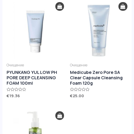
Очищение
Очищение
PYUNKANG YUL LOW PH
Medicube Zero Pore SA
PORE DEEP CLEANSING
Clear Capsule Cleansing
FOAM 100ml
Foam 120g
Оценка
€
19.36
Оценка
€
25.00
0
0
из
из
5
5