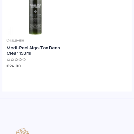
Очищение
Medi-Peel Algo-Tox Deep
Clear 150ml
Оценка
€
24.00
0
из
5