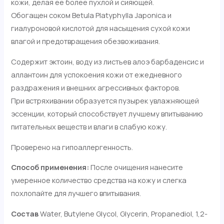
кожи, делая ее более пухлой и сияющей.
Обогащен соком Betula Platyphylla Japonica и
гиалуроновой кислотой для насыщения сухой кожи
влагой и предотвращения обезвоживания.
Содержит эктоин, воду из листьев алоэ барбаденсис и
аллантоин для успокоения кожи от ежедневного
раздражения и внешних агрессивных факторов.
При встряхивании образуется пузырек увлажняющей
эссенции, который способствует лучшему впитыванию
питательных веществ и влаги в слабую кожу.
Проверено на гипоаллергенность.
Способ применения:
После очищения нанесите
умеренное количество средства на кожу и слегка
похлопайте для лучшего впитывания.
Состав
Water, Butylene Glycol, Glycerin, Propanediol, 1,2-