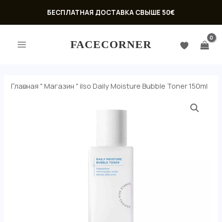
Перейти
БЕСПЛАТНАЯ ДОСТАВКА СВЫШЕ 50€
к
ГЛАВНОЕ
содержимому
FACECORNER
МЕНЮ
Главная
"
Магазин
"
ilso Daily Moisture Bubble Toner 150ml
ЕКЛЮЧАТЕЛЬ
Ю
ЕКЛЮЧАТЕЛЬ
Ю