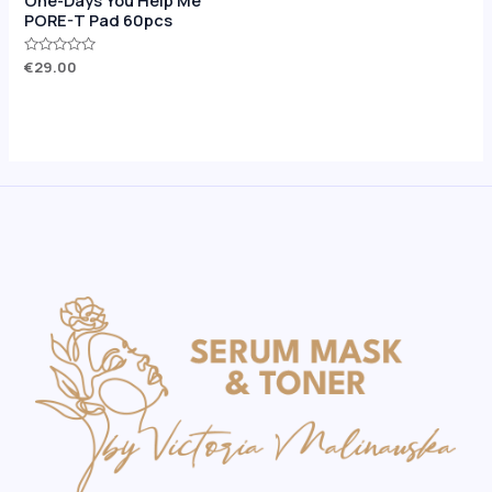
PORE-T Pad 60pcs
Оценка
€
29.00
0
из
5