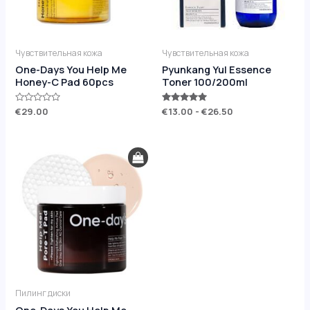
Чувствительная кожа
Чувствительная кожа
One-Days You Help Me
Pyunkang Yul Essence
Honey-C Pad 60pcs
Toner 100/200ml
Оценка
€
29.00
Оценка
€
13.00
-
€
26.50
0
5.00
из
из 5
5
Пилинг диски
One-Days You Help Me