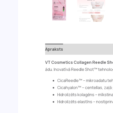
Apraksts
Papildu informācija
VT Cosmetics Collagen Reedle Sh
ādu. Inovatīvā Reedle Shot™ tehnoloģ
CicaReedle™ – mikroadatu tehn
Cicahyalon™ – centellas, zaļā
Hidrolizēts kolagēns – mīkstin
Hidrolizēts elastīns – nostipri