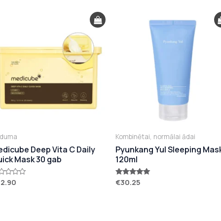
uduma
Kombinētai, normālai ādai
dicube Deep Vita C Daily
Pyunkang Yul Sleeping Mas
ick Mask 30 gab
120ml
32.90
€
30.25
vērtēts
Novērtēts
ar
5.00
no 5