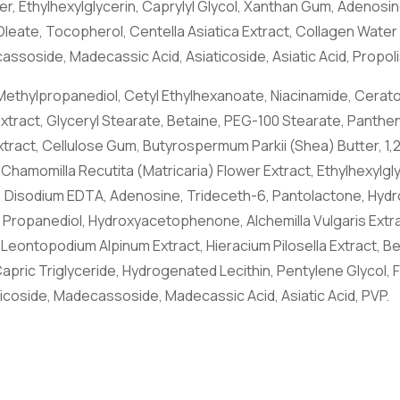
r, Ethylhexylglycerin, Caprylyl Glycol, Xanthan Gum, Adenosi
leate, Tocopherol, Centella Asiatica Extract, Collagen Water 
ssoside, Madecassic Acid, Asiaticoside, Asiatic Acid, Propoli
 Methylpropanediol, Cetyl Ethylhexanoate, Niacinamide, Cerat
ract, Glyceryl Stearate, Betaine, PEG-100 Stearate, Panthenol
xtract, Cellulose Gum, Butyrospermum Parkii (Shea) Butter, 1,
hamomilla Recutita (Matricaria) Flower Extract, Ethylhexylgly
isodium EDTA, Adenosine, Trideceth-6, Pantolactone, Hydrol
ca, Propanediol, Hydroxyacetophenone, Alchemilla Vulgaris Ext
 Leontopodium Alpinum Extract, Hieracium Pilosella Extract, Bel
Capric Triglyceride, Hydrogenated Lecithin, Pentylene Glycol, F
ticoside, Madecassoside, Madecassic Acid, Asiatic Acid, PVP.