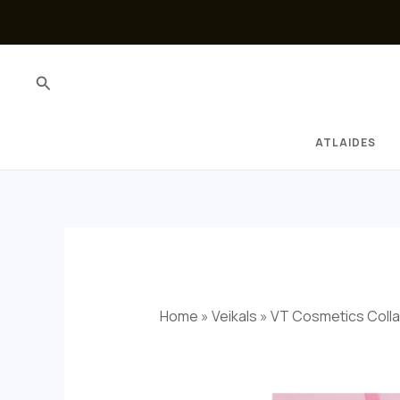
Skip
to
content
Search
ATLAIDES
Home
»
Veikals
»
VT Cosmetics Colla