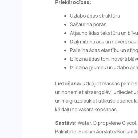
Priekšrocības:
Uzlabo ādas struktūru
Sašaurina poras
Atjauno ādas tekstūru un blīv
Dziļi mitrina ādu un novērš sa
Palielina ādas elastību un stin
Izlīdzina ādas toni, novērš blā
Izlīdzina grumbu un uzlabo ād
Lietošana:
uzklājiet maskas pirmo so
un noņemiet aizsargplēvi, uzlieciet 
un maigi uzslaukiet atlikušo esenci, l
kā daļu no vakara kopšanas.
Sastāvs:
Water, Dipropylene Glycol, 
Palmitate, Sodium Acrylate/Sodium A