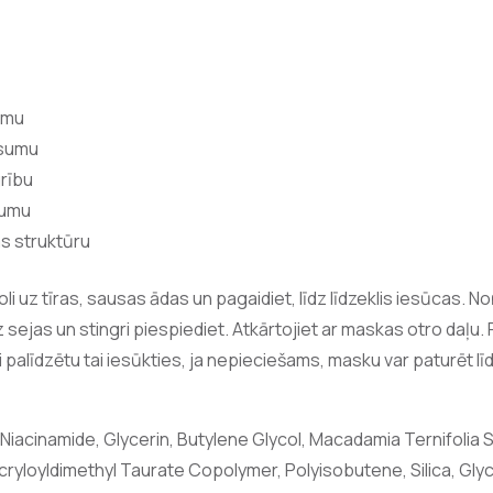
umu
usumu
grību
vumu
as struktūru
li uz tīras, sausas ādas un pagaidiet, līdz līdzeklis iesūcas.
uz sejas un stingri piespiediet. Atkārtojiet ar maskas otro da
ai palīdzētu tai iesūkties, ja nepieciešams, masku var paturēt lī
Niacinamide, Glycerin, Butylene Glycol, Macadamia Ternifolia Se
cryloyldimethyl Taurate Copolymer, Polyisobutene, Silica, G