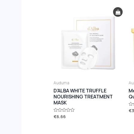
Auduma
A
D’ALBA WHITE TRUFFLE
Me
NOURISHING TREATMENT
Qu
MASK
€
No
ar
€
6.66
Novērtēts
0
ar
no
0
5
no
5