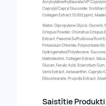
Acryloyldimethyltaurate/VP Copolyme
Caprylyl/Capryl Glucoside, Sorbitan O
Collagen Extract (0.002 ppm), Madeca
Water, Dipropylene Glycol, Glycerin,
Crispus Powder, Chondrus Crispus Ext
Extract, Paeonia Suffruticosa Root E
Potassium Chloride, Polysorbate 60, C
Hydrogenated Polydecene, Sucrose, D
Maltodextrin, Collagen Extract, Sili
Glucan, Ferulic Acid, Sclerotium Gum,
Veris Extract, Astaxanthin, Caprylic/
Diisostearate, Propolis Extract, Asia
Saistītie Produkti