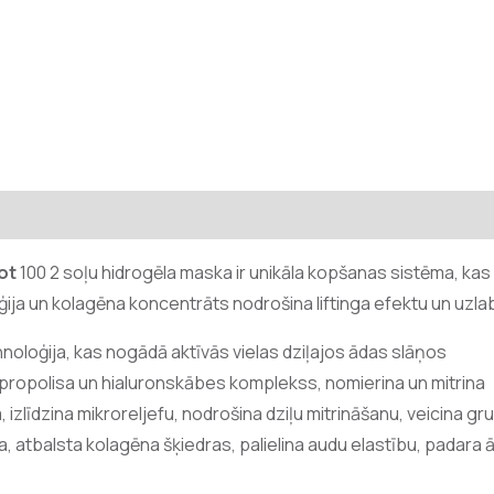
Atsauksmes (0)
ot
100 2 soļu hidrogēla maska ir unikāla kopšanas sistēma, kas dz
ija un kolagēna koncentrāts nodrošina liftinga efektu un uzla
oloģija, kas nogādā aktīvās vielas dziļajos ādas slāņos
 propolisa un hialuronskābes komplekss, nomierina un mitrina
a, izlīdzina mikroreljefu, nodrošina dziļu mitrināšanu, veicina
na, atbalsta kolagēna šķiedras, palielina audu elastību, padara 