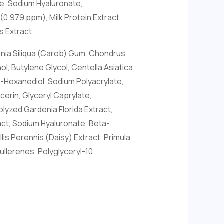
ne, Sodium Hyaluronate,
(0.979 ppm), Milk Protein Extract,
s Extract.
onia Siliqua (Carob) Gum, Chondrus
, Butylene Glycol, Centella Asiatica
2-Hexanediol, Sodium Polyacrylate,
cerin, Glyceryl Caprylate,
yzed Gardenia Florida Extract,
ract, Sodium Hyaluronate, Beta-
lis Perennis (Daisy) Extract, Primula
ullerenes, Polyglyceryl-10