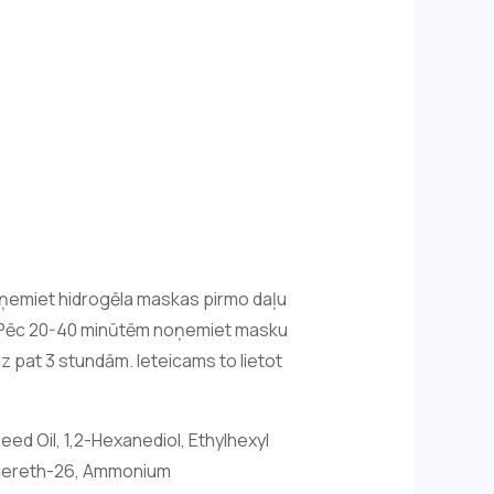
 Noņemiet hidrogēla maskas pirmo daļu
ļu. Pēc 20-40 minūtēm noņemiet masku
dz pat 3 stundām. Ieteicams to lietot
ed Oil, 1,2-Hexanediol, Ethylhexyl
lycereth-26, Ammonium