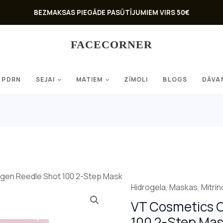
BEZMAKSAS PIEGĀDE PASŪTĪJUMIEM VIRS 50€
FACECORNER
PDRN
SEJAI
MATIEM
ZĪMOLI
BLOGS
DĀVA
gen Reedle Shot 100 2-Step Mask
Hidrogela
,
Maskas
,
Mitri
VT Cosmetics C
100 2-Step Ma