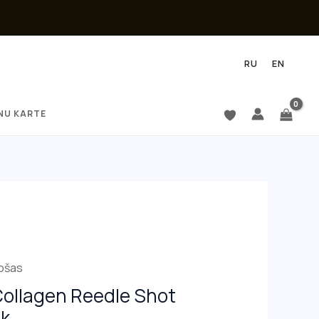
RU
EN
NU KARTE
nošas
ollagen Reedle Shot
sk