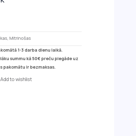
kas
,
Mitrinošas
akomātā 1-3 darba dienu laikā.
ielāku summu kā 50€ preču piegāde uz
s pakomātu ir bezmaksas.
Add to wishlist