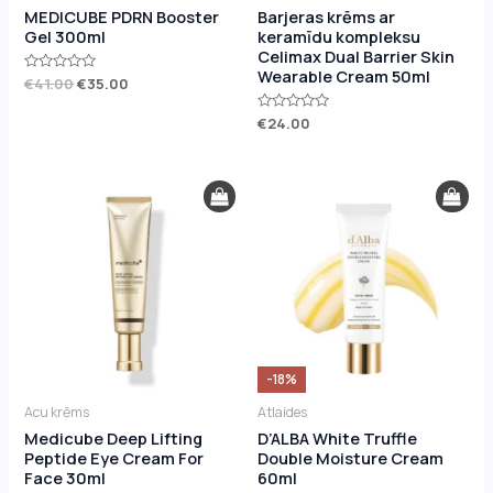
MEDICUBE PDRN Booster
Barjeras krēms ar
Gel 300ml
keramīdu kompleksu
Celimax Dual Barrier Skin
Wearable Cream 50ml
Novērtēts
€
41.00
€
35.00
ar
0
no
Novērtēts
€
24.00
5
ar
0
no
5
Original
Current
price
price
was:
is:
€60.00.
€49.20.
-18%
Acu krēms
Atlaides
Medicube Deep Lifting
D’ALBA White Truffle
Peptide Eye Cream For
Double Moisture Cream
Face 30ml
60ml