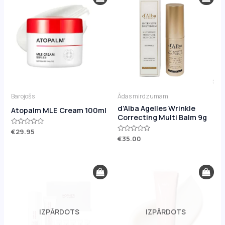
Barojošs
Ādas mirdzumam
d’Alba Agelles Wrinkle
Atopalm MLE Cream 100ml
Correcting Multi Balm 9g
Novērtēts
€
29.95
ar
Novērtēts
€
35.00
0
ar
no
0
5
no
5
IZPĀRDOTS
IZPĀRDOTS