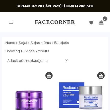
Skip
BEZMAKSAS PIEGĀDE PASŪTĪJUMIEM VIRS 50€
to
MAIN
content
FACECORNER
MENU
Home
»
Sejai
»
Sejas krēms
»
Barojošs
Showing 1–12 of 45 results
U
GLE
U
GLE