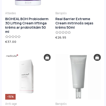
Atlaides
Barojošs
BIOHEAL BOH Probioderm
Real Barrier Extreme
3D Lifting Cream liftinga
Cream mitrinošs sejas
krēms ar probiotikām 50
krēms 50ml
ml
Novērtēts
€
26.95
ar
Novērtēts
€
37.00
0
ar
no
0
5
no
5
Original
Current
price
price
was:
is:
€41.00.
€35.00.
-15%
Anti-age
Barojošs