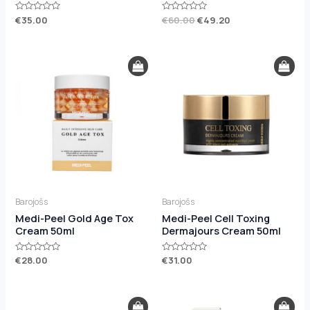
Novērtēts
€
35.00
Novērtēts
€
60.00
€
49.20
ar
ar
0
0
no
no
5
5
Barojošs
Barojošs
Medi-Peel Gold Age Tox
Medi-Peel Cell Toxing
Cream 50ml
Dermajours Cream 50ml
Novērtēts
€
28.00
Novērtēts
€
31.00
ar
ar
0
0
no
no
5
5