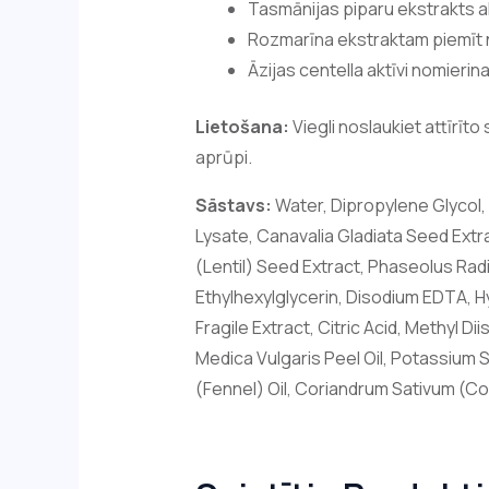
Tasmānijas piparu ekstrakts a
Rozmarīna ekstraktam piemīt n
Āzijas centella aktīvi nomieri
Lietošana:
Viegli noslaukiet attīrīto
aprūpi.
Sāstavs:
Water, Dipropylene Glycol,
Lysate, Canavalia Gladiata Seed Extr
(Lentil) Seed Extract, Phaseolus Radi
Ethylhexylglycerin, Disodium EDTA, 
Fragile Extract, Citric Acid, Methyl D
Medica Vulgaris Peel Oil, Potassium S
(Fennel) Oil, Coriandrum Sativum (Cor