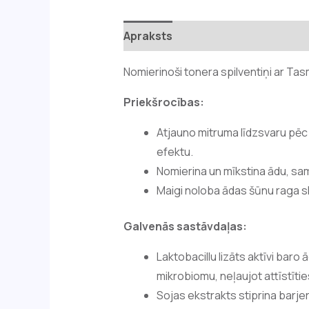
Apraksts
Atsauksmes (0)
Nomierinoši tonera spilventiņi ar Ta
Priekšrocības:
Atjauno mitruma līdzsvaru pē
efektu.
Nomierina un mīkstina ādu, sam
Maigi noloba ādas šūnu raga s
Galvenās sastāvdaļas:
Laktobacillu lizāts aktīvi baro
mikrobiomu, neļaujot attīstītie
Sojas ekstrakts stiprina barjer