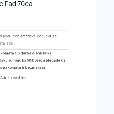
e Pad 70ea
20.90.
ai ādai
,
Problēmatiskai ādai
,
Sausai
tai ādai
akomātā 1-3 darba dienu laikā.
ielāku summu kā 50€ preču piegāde uz
s pakomātu ir bezmaksas.
Add to wishlist