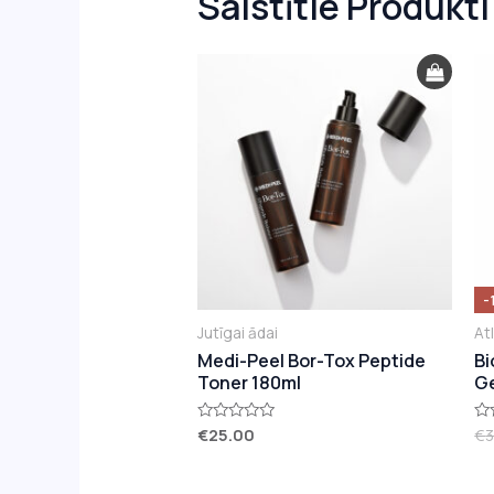
Saistītie Produkti
-
Jutīgai ādai
At
Medi-Peel Bor-Tox Peptide
Bi
Toner 180ml
Ge
€
25.00
€
3
Novērtēts
No
ar
ar
0
0
no
no
5
5