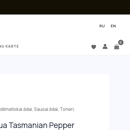
RU
EN
NU KARTE
urrent
lēmatiskai ādai
,
Sausai ādai
,
Toneri
,
rice
ua Tasmanian Pepper
s: