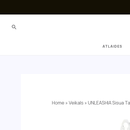
Skip
to
content
Search
ATLAIDES
Home
»
Veikals
»
UNLEASHIA Sisua Ta