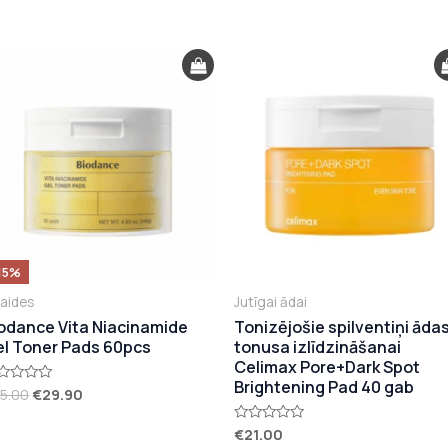
Original
Current
price
price
was:
is:
€35.00.
€29.90.
15%
laides
Jutīgai ādai
odance Vita Niacinamide
Tonizējošie spilventiņi āda
l Toner Pads 60pcs
tonusa izlīdzināšanai
Celimax Pore+Dark Spot
Brightening Pad 40 gab
5.00
€
29.90
vērtēts
€
21.00
Novērtēts
ar