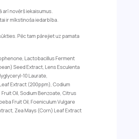
 arī novērš iekaisumus.
ai ir mīkstinoša iedarbība.
iesūkties. Pēc tam pārejiet uz pamata
etophenone, Lactobacillus Ferment
ybean) Seed Extract, Lens Esculenta
lyglyceryl-10 Laurate,
 Leaf Extract (200ppm), Codium
 Fruit Oil, Sodium Benzoate, Citrus
beba Fruit Oil, Foeniculum Vulgare
Extract, Zea Mays (Corn) Leaf Extract