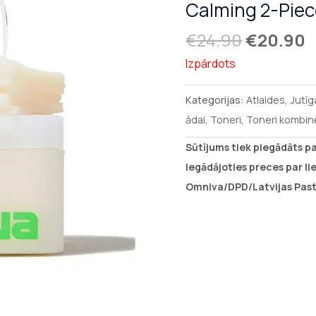
Calming 2-Piec
€24.90.
€
€
24.90
€
20.90
Izpārdots
Kategorijas:
Atlaides
,
Jutīg
ādai
,
Toneri
,
Toneri kombinē
Sūtījums tiek piegādāts p
Iegādājoties preces par l
Omniva/DPD/Latvijas Past