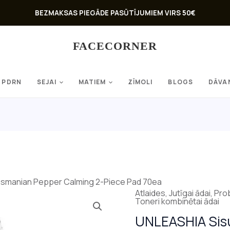
BEZMAKSAS PIEGĀDE PASŪTĪJUMIEM VIRS 50€
FACECORNER
PDRN
SEJAI
MATIEM
ZĪMOLI
BLOGS
DĀVA
smanian Pepper Calming 2-Piece Pad 70ea
Original
C
Atlaides
,
Jutīgai ādai
,
Prob
Toneri kombinētai ādai
price
p
UNLEASHIA Sis
was:
i