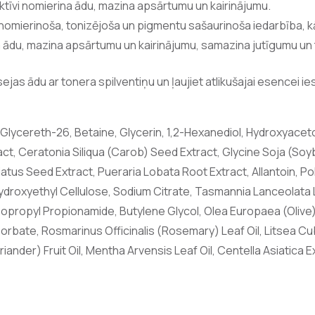
ktīvi nomierina ādu, mazina apsārtumu un kairinājumu.
omierinoša, tonizējoša un pigmentu sašaurinoša iedarbība, kā
na ādu, mazina apsārtumu un kairinājumu, samazina jutīgumu un t
 sejas ādu ar tonera spilventiņu un ļaujiet atlikušajai esencei 
 Glycereth-26, Betaine, Glycerin, 1,2-Hexanediol, Hydroxyac
act, Ceratonia Siliqua (Carob) Seed Extract, Glycine Soja (So
atus Seed Extract, Pueraria Lobata Root Extract, Allantoin, Po
Hydroxyethyl Cellulose, Sodium Citrate, Tasmannia Lanceolata
iisopropyl Propionamide, Butylene Glycol, Olea Europaea (Olive)
orbate, Rosmarinus Officinalis (Rosemary) Leaf Oil, Litsea Cu
iander) Fruit Oil, Mentha Arvensis Leaf Oil, Centella Asiatica 