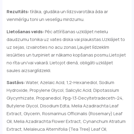
Rezultāts:
tīrāka, gludāka un līdzsvarotāka āda ar
vienmērīgu toni un veselīgu mirdzumu.
Lietošanas veids:
Pēc attīrīšanas uzklājiet nelielu
daudzumu tonika uz vates diska vai plaukstas.Uzklājiet to
uz sejas, izvairoties no acu zonas.Ļaujiet līdzeklim
iesūkties un turpiniet ar nākamo kopšanas posmu.Lietojiet
no rīta un/vai vakarā. Lietojot dienā, obligāti uzklājiet
saules aizsarglīdzekli.
Sastāvs:
Water, Azelaic Acid, 1,2-Hexanediol, Sodium
Hydroxide, Propylene Glycol, Salicylic Acid, Dipotassium
Glycyrrhizate, Propanediol, Ppg-13-Decyltetradeceth-24,
Butylene Glycol, Disodium Edta, Melia Azadirachta Leaf
Extract, Glycerin, Rosmarinus Officinalis (Rosemary) Leaf
Oil, Melia Azadirachta Flower Extract, Cynanchum Atratum
Extract, Melaleuca Alternifolia (Tea Tree) Leaf Oil,