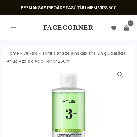
Skip
BEZMAKSAS PIEGĀDE PASŪTĪJUMIEM VIRS 50€
to
MAIN
content
FACECORNER
MENU
Home
»
Veikals
»
Toniks ar azelainskābi tīrai un gludai ādai
Anua Azelaic Acid Toner 250ml
U
GLE
U
GLE