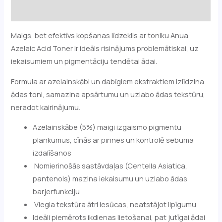
Atsauksmes (0)
Maigs, bet efektīvs kopšanas līdzeklis ar toniku Anua
Azelaic Acid Toner ir ideāls risinājums problemātiskai, uz
iekaisumiem un pigmentāciju tendētai ādai.
Formula ar azelainskābi un dabīgiem ekstraktiem izlīdzina
ādas toni, samazina apsārtumu un uzlabo ādas tekstūru,
neradot kairinājumu.
Azelainskābe (5%) maigi izgaismo pigmentu
plankumus, cīnās ar pinnes un kontrolē sebuma
izdalīšanos
Nomierinošās sastāvdaļas (Centella Asiatica,
pantenols) mazina iekaisumu un uzlabo ādas
barjerfunkciju
Viegla tekstūra ātri iesūcas, neatstājot lipīgumu
Ideāli piemērots ikdienas lietošanai, pat jutīgai ādai