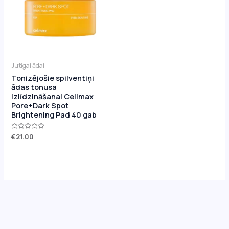
Jutīgai ādai
Tonizējošie spilventiņi
ādas tonusa
izlīdzināšanai Celimax
Pore+Dark Spot
Brightening Pad 40 gab
Novērtēts
€
21.00
ar
0
no
5