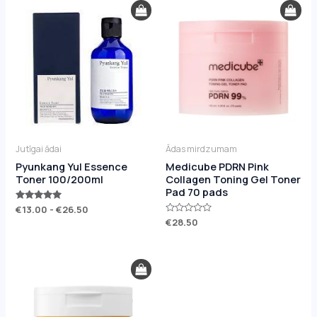
Jutīgai ādai
Ādas mirdzumam
Pyunkang Yul Essence
Medicube PDRN Pink
Toner 100/200ml
Collagen Toning Gel Toner
Pad 70 pads
Novērtēts
€
13.00
-
€
26.50
ar
Novērtēts
€
28.50
5.00
ar
no 5
0
no
5