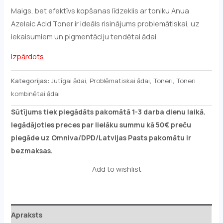
Maigs, bet efektīvs kopšanas līdzeklis ar toniku Anua
Azelaic Acid Toner ir ideāls risinājums problemātiskai, uz
iekaisumiem un pigmentāciju tendētai ādai.
Izpārdots
Kategorijas:
Jutīgai ādai
,
Problēmatiskai ādai
,
Toneri
,
Toneri
kombinētai ādai
Sūtījums tiek piegādāts pakomātā 1-3 darba dienu laikā.
Iegādājoties preces par lielāku summu kā 50€ preču
piegāde uz Omniva/DPD/Latvijas Pasts pakomātu ir
bezmaksas.
Add to wishlist
Apraksts