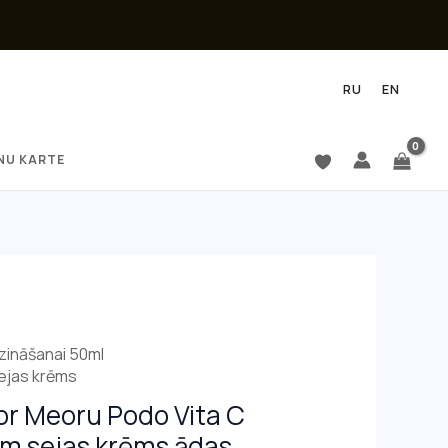
RU
EN
NU KARTE
zināšanai 50ml
ejas krēms
r Meoru Podo Vita C
m sejas krēms ādas