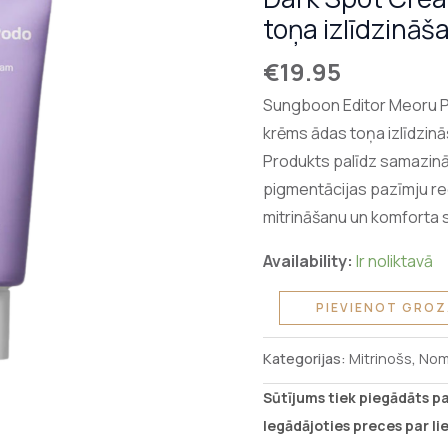
Podo
toņa izlīdzināš
Vita
€
19.95
C
Dark
Sungboon Editor Meoru P
Spot
krēms ādas toņa izlīdzin
Cream
Produkts palīdz samazin
sejas
pigmentācijas pazīmju re
krēms
mitrināšanu un komforta 
ādas
Availability:
Ir noliktavā
toņa
izlīdzināšanai
PIEVIENOT GRO
50ml
daudzums
Kategorijas:
Mitrinošs
,
Nom
Sūtījums tiek piegādāts p
Iegādājoties preces par l