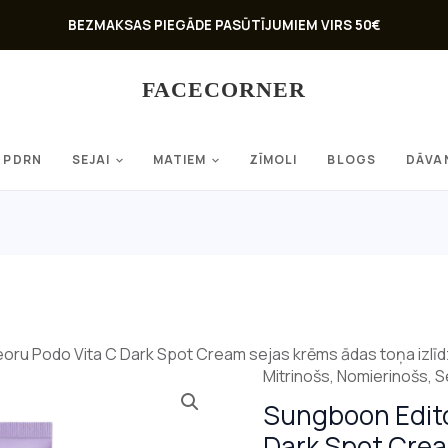
BEZMAKSAS PIEGĀDE PASŪTĪJUMIEM VIRS 50€
FACECORNER
PDRN
SEJAI
MATIEM
ZĪMOLI
BLOGS
DĀVA
oru Podo Vita C Dark Spot Cream sejas krēms ādas toņa izlīd
Mitrinošs
,
Nomierinošs
,
S
Sungboon
Sungboon Edito
Editor
Meoru
Dark Spot Crea