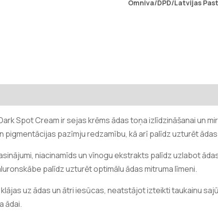
Omniva/DPD/Latvijas Past
ark Spot Cream ir sejas krēms ādas toņa izlīdzināšanai un mi
pigmentācijas pazīmju redzamību, kā arī palīdz uzturēt ādas
inājumi, niacinamīds un vīnogu ekstrakts palīdz uzlabot ādas i
aluronskābe palīdz uzturēt optimālu ādas mitruma līmeni.
klājas uz ādas un ātri iesūcas, neatstājot izteikti taukainu sa
a ādai.