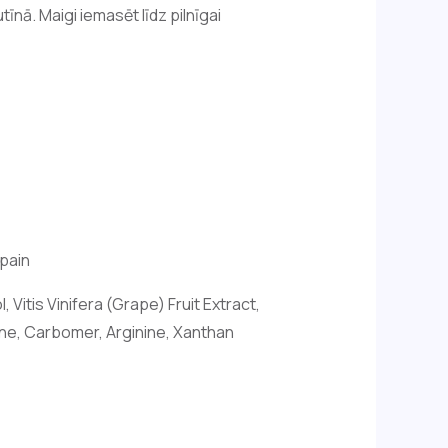
nā. Maigi iemasēt līdz pilnīgai
pain
 Vitis Vinifera (Grape) Fruit Extract,
ine, Carbomer, Arginine, Xanthan