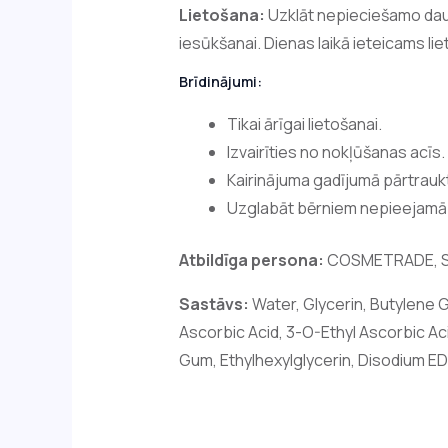
Lietošana:
Uzklāt nepieciešamo daud
iesūkšanai. Dienas laikā ieteicams lie
Brīdinājumi:
Tikai ārīgai lietošanai.
Izvairīties no nokļūšanas acīs.
Kairinājuma gadījumā pārtraukt
Uzglabāt bērniem nepieejamā 
Atbildīga persona:
COSMETRADE, S.L.
Sastāvs:
Water, Glycerin, Butylene Gl
Ascorbic Acid, 3-O-Ethyl Ascorbic Ac
Gum, Ethylhexylglycerin, Disodium E