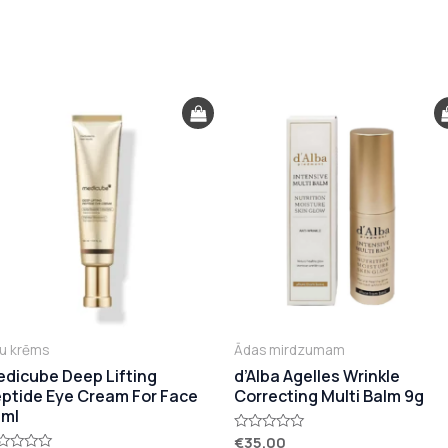
u krēms
Ādas mirdzumam
dicube Deep Lifting
d’Alba Agelles Wrinkle
ptide Eye Cream For Face
Correcting Multi Balm 9g
0ml
€
35.00
Novērtēts