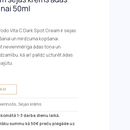
anai 50ml
odo Vita C Dark Spot Cream ir sejas
āšanai un mirdzuma kopšanai.
āt nevienmērīga ādas toņa un
dzamību, kā arī palīdz uzturēt ādas
sajūtu.
ZAM
ierinošs
,
Sejas krēms
akomātā 1-3 darba dienu laikā.
ielāku summu kā 50€ preču piegāde uz