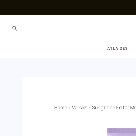
Skip
to
content
Search
ATLAIDES
Home
»
Veikals
»
Sungboon Editor Me