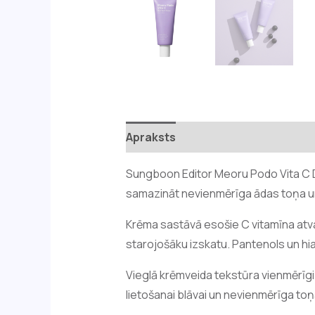
Apraksts
Atsauksmes (0)
Sungboon Editor Meoru Podo Vita C D
samazināt nevienmērīga ādas toņa un 
Krēma sastāvā esošie C vitamīna atvas
starojošāku izskatu. Pantenols un hi
Vieglā krēmveida tekstūra vienmērīgi 
lietošanai blāvai un nevienmērīga toņ