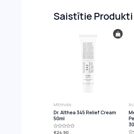
Saistītie Produkti
Mitrinošs
Ac
Dr. Althea 345 Relief Cream
Me
50ml
Pe
3
€
24.90
Novērtēts