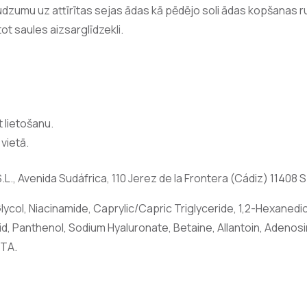
zumu uz attīrītas sejas ādas kā pēdējo soli ādas kopšanas rutī
tot saules aizsarglīdzekli.
 lietošanu.
vietā.
, Avenida Sudáfrica, 110 Jerez de la Frontera (Cádiz) 11408 S
ycol, Niacinamide, Caprylic/Capric Triglyceride, 1,2-Hexanediol,
id, Panthenol, Sodium Hyaluronate, Betaine, Allantoin, Adenos
DTA.