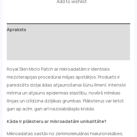
Add to wishlist
Apraksts
Papildu informācija
Atsauksmes (0)
Royal Skin Micro Patch ar mikroadatām ir identisks
mezoterapijas procedūrai mājas apstākļos. Produkts ir
paredzēts dziļai ādas atjaunošanai šūnu līmenī, intensīvi
mitrina un atjauno epidermas elastību, novērš mīmikas
līnijas un izlīdzina dziļākas grumbas. Plāksterus var lietot
gan ap acīm, gan arī nazolabiālajās krokās.
Kāda ir plāksteru ar mikroadatām unikalitāte?
Mikroadatas sastāv no zemmolekulāras hialuronskābes,