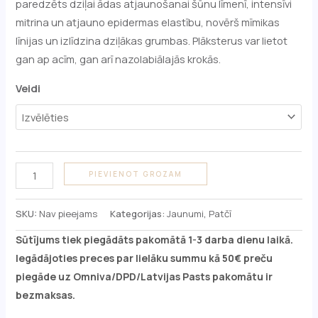
paredzēts dziļai ādas atjaunošanai šūnu līmenī, intensīvi
mitrina un atjauno epidermas elastību, novērš mīmikas
līnijas un izlīdzina dziļākas grumbas. Plāksterus var lietot
gan ap acīm, gan arī nazolabiālajās krokās.
Veidi
PIEVIENOT GROZAM
SKU:
Nav pieejams
Kategorijas:
Jaunumi
,
Patčī
Sūtījums tiek piegādāts pakomātā 1-3 darba dienu laikā.
Iegādājoties preces par lielāku summu kā 50€ preču
piegāde uz Omniva/DPD/Latvijas Pasts pakomātu ir
bezmaksas.