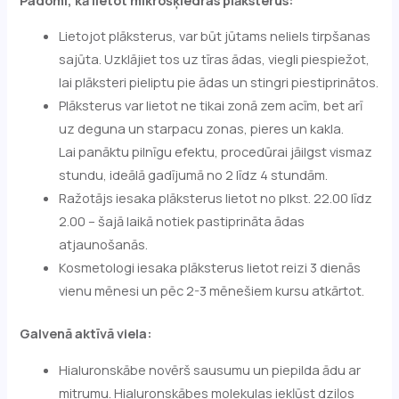
Lietojot plāksterus, var būt jūtams neliels tirpšanas
sajūta. Uzklājiet tos uz tīras ādas, viegli piespiežot,
lai plāksteri pieliptu pie ādas un stingri piestiprinātos.
Plāksterus var lietot ne tikai zonā zem acīm, bet arī
uz deguna un starpacu zonas, pieres un kakla.
Lai panāktu pilnīgu efektu, procedūrai jāilgst vismaz
stundu, ideālā gadījumā no 2 līdz 4 stundām.
Ražotājs iesaka plāksterus lietot no plkst. 22.00 līdz
2.00 – šajā laikā notiek pastiprināta ādas
atjaunošanās.
Kosmetologi iesaka plāksterus lietot reizi 3 dienās
vienu mēnesi un pēc 2-3 mēnešiem kursu atkārtot.
Galvenā aktīvā viela:
Hialuronskābe novērš sausumu un piepilda ādu ar
mitrumu. Hialuronskābes molekulas iekļūst dziļos