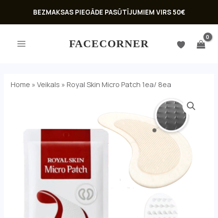
Skip
BEZMAKSAS PIEGĀDE PASŪTĪJUMIEM VIRS 50€
to
MAIN
content
FACECORNER
MENU
Home
»
Veikals
»
Royal Skin Micro Patch 1ea/ 8ea
Royal
Skin
Micro
Patch
1ea/
U
8ea
GLE
daudzums
U
GLE