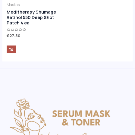
Maskas
Meditherapy Shumage
Retinol 550 Deep Shot
Patch 4 ea
Novērtēts
€
27.50
ar
0
no
%
5