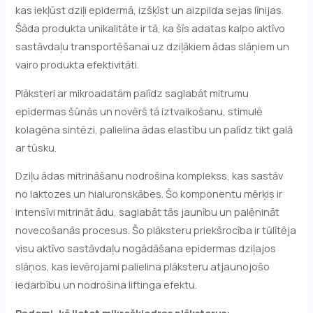
kas iekļūst dziļi epidermā, izšķīst un aizpilda sejas līnijas.
Šāda produkta unikalitāte ir tā, ka šīs adatas kalpo aktīvo
sastāvdaļu transportēšanai uz dziļākiem ādas slāņiem un
vairo produkta efektivitāti.
Plāksteri ar mikroadatām palīdz saglabāt mitrumu
epidermas šūnās un novērš tā iztvaikošanu, stimulē
kolagēna sintēzi, palielina ādas elastību un palīdz tikt galā
ar tūsku.
Dziļu ādas mitrināšanu nodrošina komplekss, kas sastāv
no laktozes un hialuronskābes. Šo komponentu mērķis ir
intensīvi mitrināt ādu, saglabāt tās jaunību un palēnināt
novecošanās procesus. Šo plāksteru priekšrocība ir tūlītēja
visu aktīvo sastāvdaļu nogādāšana epidermas dziļajos
slāņos, kas ievērojami palielina plāksteru atjaunojošo
iedarbību un nodrošina liftinga efektu.
Padomi, kā lietot mikrošķiedras plāksterus: