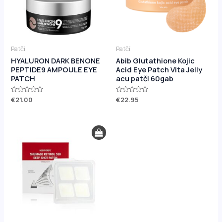
Patčī
Patčī
HYALURON DARK BENONE
Abib Glutathione Kojic
PEPTIDE9 AMPOULE EYE
Acid Eye Patch Vita Jelly
PATCH
acu patči 60gab
Novērtēts
€
21.00
Novērtēts
€
22.95
ar
ar
0
0
no
no
5
5