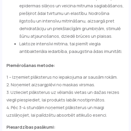
epidermas slāņos un veicina mitruma saglabāšanos,
piešķirot ādai tvirtumu un elastību. Nodrošina
ilgstošu un intensīvu mitrināšanu, aizsargā pret
dehidratāciju un priekšlaicīgām grumbiņām, stimulē
šūnu atjaunošanos, dziedē brūces un plaisas.
Laktoze intensīvi mitrina, tai piemīt viegla
antibakteriāla iedarbība, paaugstina ādas imunitāti.
Piemērošanas metode:
1 – Izņemiet plāksterus no iepakojuma ar sausām rokām.
2. Noņemiet aizsargplēvi no maskas virsmas.
3. Uzlieciet plāksterus uz vēlamās vietas un dažas reizes
viegli piespiediet, lai produkts labāk nostiprinātos.
4. Pēc 3-4 stundām noņemiet plāksterus un maigi
uzslāņojiet, lai palīdzētu absorbēt atlikušo esenci.
Piesardzības pasākumi: