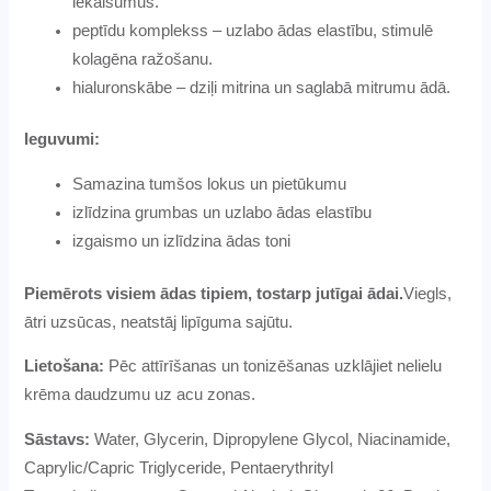
iekaisumus.
peptīdu komplekss – uzlabo ādas elastību, stimulē
kolagēna ražošanu.
hialuronskābe – dziļi mitrina un saglabā mitrumu ādā.
Ieguvumi:
Samazina tumšos lokus un pietūkumu
izlīdzina grumbas un uzlabo ādas elastību
izgaismo un izlīdzina ādas toni
Piemērots visiem ādas tipiem, tostarp jutīgai ādai.
Viegls,
ātri uzsūcas, neatstāj lipīguma sajūtu.
Lietošana:
Pēc attīrīšanas un tonizēšanas uzklājiet nelielu
krēma daudzumu uz acu zonas.
Sāstavs:
Water, Glycerin, Dipropylene Glycol, Niacinamide,
Caprylic/Capric Triglyceride, Pentaerythrityl