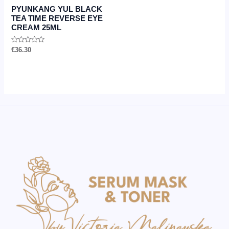
PYUNKANG YUL BLACK
TEA TIME REVERSE EYE
CREAM 25ML
Novērtēts
€
36.30
ar
0
no
5