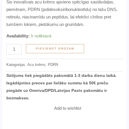
Šis inovatīvais acu krēms apvieno spēcīgas sastāvdaļas,
piemēram, PDRN (polidesoksiribonukleotīdu) no lašu DNS,
retinolu, niacinamīdu un peptīdus, lai efektīvi cīnītos pret
tumšiem lokiem, pietūkumu un grumbām.
Availability:
Ir noliktavā
PIEVIENOT GROZAM
Kategorijas:
Acu krēms
,
PDRN
Sūtījums tiek piegādāts pakomātā 1-3 darba dienu laikā.
Iegādājoties preces par lielāku summu kā 50€ preču
piegāde uz Omniva/DPD/Latvijas Pasts pakomātu ir
bezmaksas.
Add to wishlist