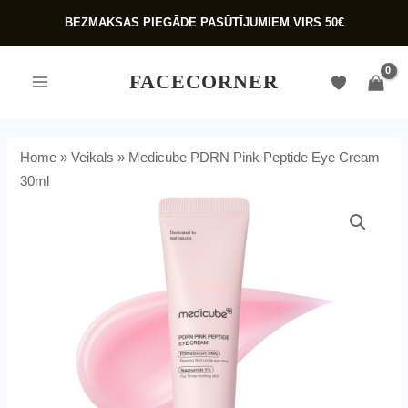
Skip
BEZMAKSAS PIEGĀDE PASŪTĪJUMIEM VIRS 50€
to
content
MAIN
FACECORNER
MENU
Home
»
Veikals
»
Medicube PDRN Pink Peptide Eye Cream
30ml
Medicube
PDRN
Pink
Peptide
U
Eye
GLE
Cream
U
30ml
daudzums
GLE