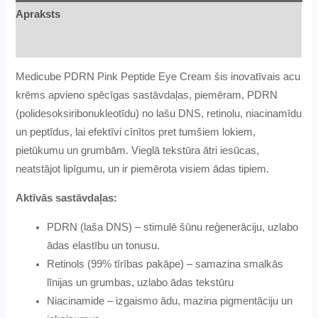
Apraksts
Atsauksmes (0)
Medicube PDRN Pink Peptide Eye Cream šis inovatīvais acu
krēms apvieno spēcīgas sastāvdaļas, piemēram, PDRN
(polidesoksiribonukleotīdu) no lašu DNS, retinolu, niacinamīdu
un peptīdus, lai efektīvi cīnītos pret tumšiem lokiem,
pietūkumu un grumbām. Vieglā tekstūra ātri iesūcas,
neatstājot lipīgumu, un ir piemērota visiem ādas tipiem.
Aktīvās sastāvdaļas:
PDRN (laša DNS) – stimulē šūnu reģenerāciju, uzlabo
ādas elastību un tonusu.
Retinols (99% tīrības pakāpe) – samazina smalkās
līnijas un grumbas, uzlabo ādas tekstūru
Niacinamide – izgaismo ādu, mazina pigmentāciju un