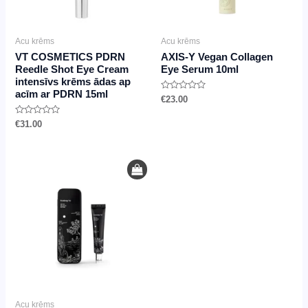
Acu krēms
Acu krēms
VT COSMETICS PDRN
AXIS-Y Vegan Collagen
Reedle Shot Eye Cream
Eye Serum 10ml
intensīvs krēms ādas ap
acīm ar PDRN 15ml
Novērtēts
€
23.00
ar
0
Novērtēts
no
€
31.00
ar
5
0
no
5
Acu krēms