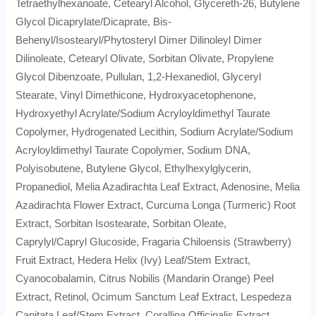
Tetraethylhexanoate, Cetearyl Alcohol, Glycereth-26, Butylene
Glycol Dicaprylate/Dicaprate, Bis-
Behenyl/Isostearyl/Phytosteryl Dimer Dilinoleyl Dimer
Dilinoleate, Cetearyl Olivate, Sorbitan Olivate, Propylene
Glycol Dibenzoate, Pullulan, 1,2-Hexanediol, Glyceryl
Stearate, Vinyl Dimethicone, Hydroxyacetophenone,
Hydroxyethyl Acrylate/Sodium Acryloyldimethyl Taurate
Copolymer, Hydrogenated Lecithin, Sodium Acrylate/Sodium
Acryloyldimethyl Taurate Copolymer, Sodium DNA,
Polyisobutene, Butylene Glycol, Ethylhexylglycerin,
Propanediol, Melia Azadirachta Leaf Extract, Adenosine, Melia
Azadirachta Flower Extract, Curcuma Longa (Turmeric) Root
Extract, Sorbitan Isostearate, Sorbitan Oleate,
Caprylyl/Capryl Glucoside, Fragaria Chiloensis (Strawberry)
Fruit Extract, Hedera Helix (Ivy) Leaf/Stem Extract,
Cyanocobalamin, Citrus Nobilis (Mandarin Orange) Peel
Extract, Retinol, Ocimum Sanctum Leaf Extract, Lespedeza
Capitata Leaf/Stem Extract, Corallina Officinalis Extract,