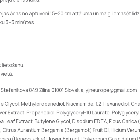
sejas ādas no aptuveni 15–20 cm attāluma un maigi iemasēt līdz i
sku 3–5 minūtes.
 lietošanu.
vietā.
, Stefanikova 849 Zilina 01001 Slovakia,
yjneurope@gmail.com
ne Glycol, Methylpropanediol, Niacinamide, 1,2-Hexanediol, 
er Extract, Propanediol, Polyglyceryl-10 Laurate, Polyglyceryl-
a Leaf Extract, Butylene Glycol, Disodium EDTA, Ficus Carica (
 Citrus Aurantium Bergamia (Bergamot) Fruit Oil, Illicium Verum
Japonica (Honeysuckle) Flower Extract, Polygonum Cuspidatum Ro