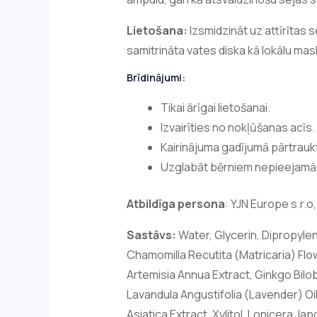
Lietošana:
Izsmidzināt uz attīrītas 
samitrināta vates diska kā lokālu ma
Brīdinājumi:
Tikai ārīgai lietošanai.
Izvairīties no nokļūšanas acīs.
Kairinājuma gadījumā pārtraukt
Uzglabāt bērniem nepieejamā 
Atbildīga persona
: YJN Europe s.r.o
Sastāvs:
Water, Glycerin, Dipropyle
Chamomilla Recutita (Matricaria) Flow
Artemisia Annua Extract, Ginkgo Bilob
Lavandula Angustifolia (Lavender) Oil,
Asiatica Extract, Xylitol, Lonicera 