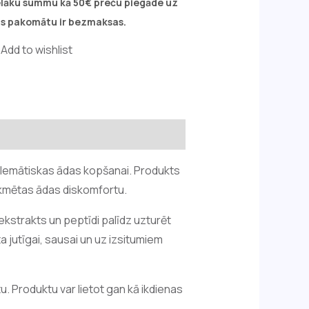
ielāku summu kā 50€ preču piegāde uz
s pakomātu ir bezmaksas.
Add to wishlist
blemātiskas ādas kopšanai. Produkts
ekmētas ādas diskomfortu.
ekstrakts un peptīdi palīdz uzturēt
 jutīgai, sausai un uz izsitumiem
tu. Produktu var lietot gan kā ikdienas