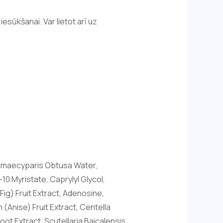
esūkšanai. Var lietot arī uz
Chamaecyparis Obtusa Water,
10 Myristate, Caprylyl Glycol,
Fig) Fruit Extract, Adenosine,
 (Anise) Fruit Extract, Centella
ot Extract, Scutellaria Baicalensis