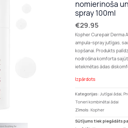
nomierinoša un
spray 100ml
€
29.95
Kopher Curepair Derma Am
ampula-spray jutīgas, s
kopšanai. Produkts palīd
nodrošina komforta sajūt
ietekmētas ādas diskomf
Izpārdots
Kategorijas:
Jutīgai ādai
,
Pr
Toneri kombinētai ādai
Zīmols:
Kopher
Sūtījums tiek piegādāts p