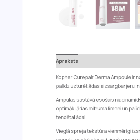
Apraksts
Atsauksmes (0)
Kopher Curepair Derma Ampoule ir no
palīdz uzturēt ādas aizsargbarjeru, 
Ampulas sastāvā esošais niacinamīds, 
optimālu ādas mitruma līmeni un palīd
tendētai ādai.
Vieglā spreja tekstūra vienmērīgi izsm
ampulu, gan kā atsvaidzinošu sejas sp