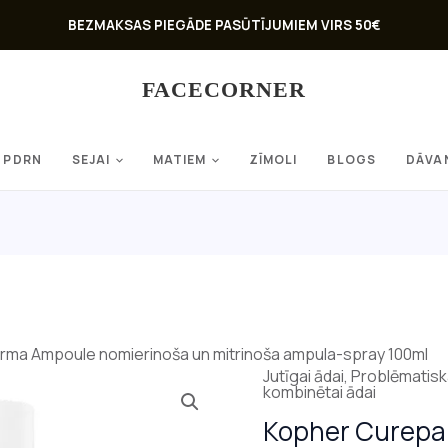
BEZMAKSAS PIEGĀDE PASŪTĪJUMIEM VIRS 50€
FACECORNER
PDRN
SEJAI
MATIEM
ZĪMOLI
BLOGS
DĀVA
rma Ampoule nomierinoša un mitrinoša ampula-spray 100ml
Jutīgai ādai
,
Problēmatiska
kombinētai ādai
Kopher Curepa