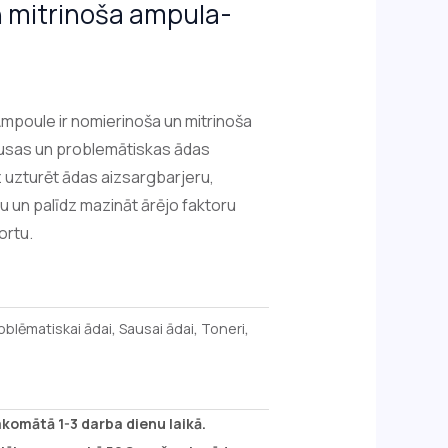
 mitrinoša ampula-
poule ir nomierinoša un mitrinoša
ausas un problemātiskas ādas
z uzturēt ādas aizsargbarjeru,
u un palīdz mazināt ārējo faktoru
ortu.
oblēmatiskai ādai
,
Sausai ādai
,
Toneri
,
akomātā 1-3 darba dienu laikā.