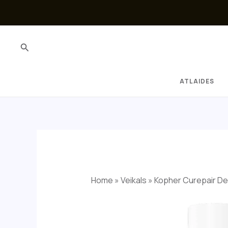
Skip
to
content
Search
ATLAIDES
Home
»
Veikals
»
Kopher Curepair De