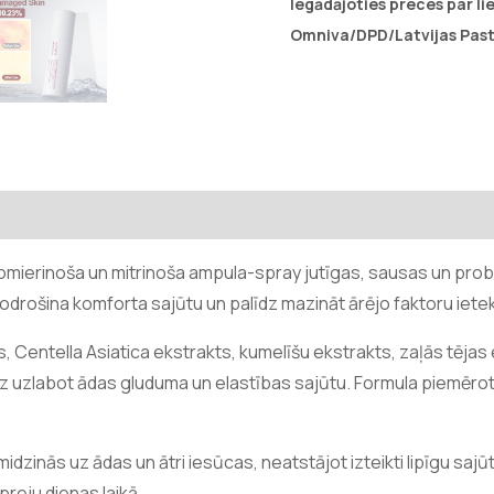
Iegādājoties preces par l
Omniva/DPD/Latvijas Past
mierinoša un mitrinoša ampula-spray jutīgas, sausas un pro
nodrošina komforta sajūtu un palīdz mazināt ārējo faktoru iet
Centella Asiatica ekstrakts, kumelīšu ekstrakts, zaļās tējas 
z uzlabot ādas gluduma un elastības sajūtu. Formula piemērota
idzinās uz ādas un ātri iesūcas, neatstājot izteikti lipīgu sajū
reju dienas laikā.