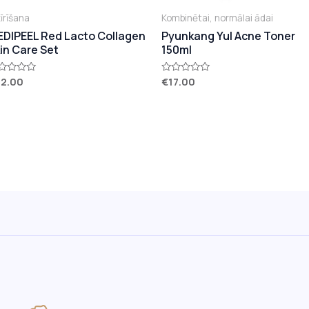
tīrīšana
Kombinētai, normālai ādai
DIPEEL Red Lacto Collagen
Pyunkang Yul Acne Toner
in Care Set
150ml
22.00
€
17.00
vērtēts
Novērtēts
ar
0
no
5