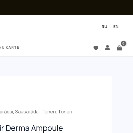
RU
EN
NU KARTE
i ādai
,
Sausai ādai
,
Toneri
,
Toneri
ir Derma Ampoule