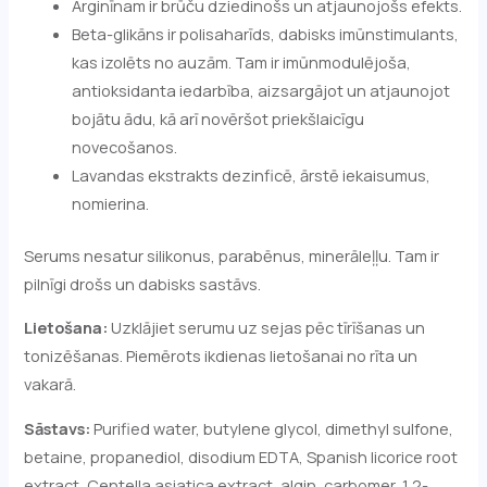
Arginīnam ir brūču dziedinošs un atjaunojošs efekts.
Beta-glikāns ir polisaharīds, dabisks imūnstimulants,
kas izolēts no auzām. Tam ir imūnmodulējoša,
antioksidanta iedarbība, aizsargājot un atjaunojot
bojātu ādu, kā arī novēršot priekšlaicīgu
novecošanos.
Lavandas ekstrakts dezinficē, ārstē iekaisumus,
nomierina.
Serums nesatur silikonus, parabēnus, minerāleļļu. Tam ir
pilnīgi drošs un dabisks sastāvs.
Lietošana:
Uzklājiet serumu uz sejas pēc tīrīšanas un
tonizēšanas. Piemērots ikdienas lietošanai no rīta un
vakarā.
Sāstavs:
Purified water, butylene glycol, dimethyl sulfone,
betaine, propanediol, disodium EDTA, Spanish licorice root
extract, Centella asiatica extract, algin, carbomer, 1,2-