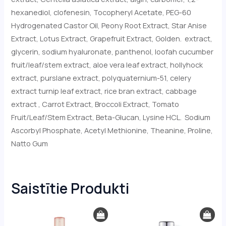
hexanediol, clofenesin, Tocopheryl Acetate, PEG-60
Hydrogenated Castor Oil, Peony Root Extract, Star Anise
Extract, Lotus Extract, Grapefruit Extract, Golden. extract,
glycerin, sodium hyaluronate, panthenol, loofah cucumber
fruit/leaf/stem extract, aloe vera leaf extract, hollyhock
extract, purslane extract, polyquaternium-51, celery
extract turnip leaf extract, rice bran extract, cabbage
extract , Carrot Extract, Broccoli Extract, Tomato
Fruit/Leaf/Stem Extract, Beta-Glucan, Lysine HCL. Sodium
Ascorbyl Phosphate, Acetyl Methionine, Theanine, Proline,
Natto Gum
Saistītie Produkti
Original
Current
price
price