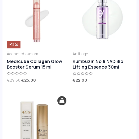
was:
is:
€29.50.
€25.00.
-15%
Ādas mirdzumam
Anti-age
Medicube Collagen Glow
numbuzin No.9 NAD Bio
Booster Serum 15 ml
Lifting Essence 30ml
Novērtēts
€
29.50
€
25.00
Novērtēts
€
22.90
ar
ar
0
0
no
no
5
5