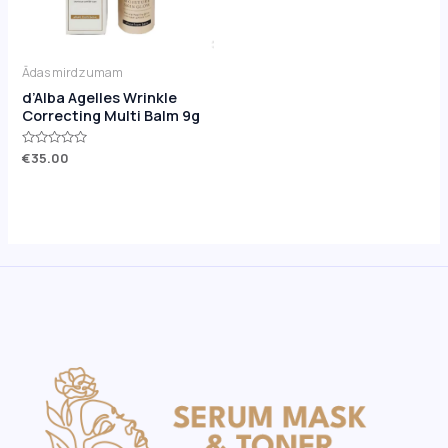
Ādas mirdzumam
d’Alba Agelles Wrinkle
Correcting Multi Balm 9g
Novērtēts
€
35.00
ar
0
no
5