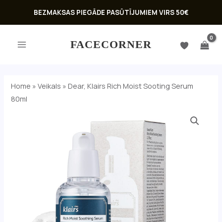
Skip
BEZMAKSAS PIEGĀDE PASŪTĪJUMIEM VIRS 50€
to
MAIN
content
FACECORNER
MENU
Home
»
Veikals
»
Dear, Klairs Rich Moist Sooting Serum
80ml
U
GLE
U
GLE