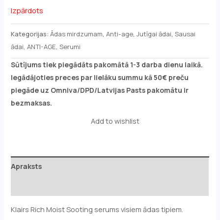
Izpārdots
Kategorijas:
Ādas mirdzumam
,
Anti-age
,
Jutīgai ādai
,
Sausai
ādai, ANTI-AGE
,
Serumi
Sūtījums tiek piegādāts pakomātā 1-3 darba dienu laikā.
Iegādājoties preces par lielāku summu kā 50€ preču
piegāde uz Omniva/DPD/Latvijas Pasts pakomātu ir
bezmaksas.
Add to wishlist
Apraksts
Atsauksmes (0)
Klairs Rich Moist Sooting serums visiem ādas tipiem.