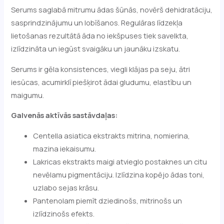
Serums saglabā mitrumu ādas šūnās, novērš dehidratāciju,
sasprindzinājumu un lobīšanos. Regulāras līdzekļa
lietošanas rezultātā āda no iekšpuses tiek savelkta,
izlīdzināta un iegūst svaigāku un jaunāku izskatu.
Serums ir gēla konsistences, viegli klājas pa seju, ātri
iesūcas, acumirklī piešķirot ādai gludumu, elastību un
maigumu.
Galvenās aktīvās sastāvdaļas:
Centella asiatica ekstrakts mitrina, nomierina,
mazina iekaisumu.
Lakricas ekstrakts maigi atvieglo postaknes un citu
nevēlamu pigmentāciju. Izlīdzina kopējo ādas toni,
uzlabo sejas krāsu.
Pantenolam piemīt dziedinošs, mitrinošs un
izlīdzinošs efekts.